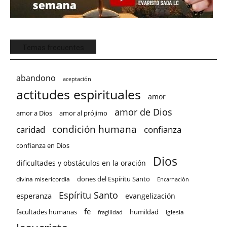
Temas frecuentes
abandono
aceptación
actitudes espirituales
amor
amor de Dios
amor a Dios
amor al prójimo
condición humana
confianza
caridad
confianza en Dios
Dios
dificultades y obstáculos en la oración
dones del Espíritu Santo
divina misericordia
Encarnación
Espíritu Santo
esperanza
evangelización
fe
facultades humanas
humildad
Iglesia
fragilidad