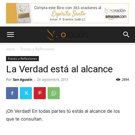
Inicio
Frases y Reflexiones
Frases y Reflexiones
La Verdad está al alcance
Por
San Agustín
-
26 septiembre, 2013
2894
¡Oh Verdad! En todas partes tú estás al alcance de los
que te consultan.