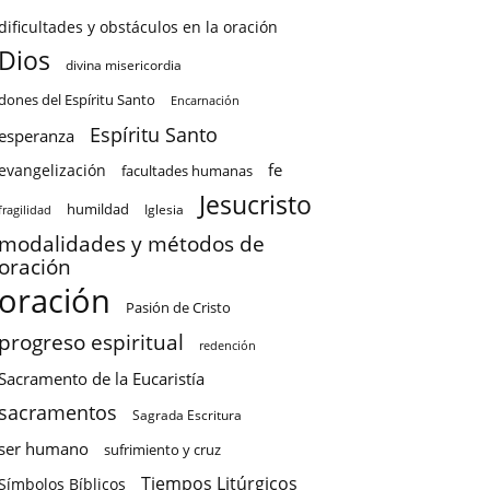
dificultades y obstáculos en la oración
Dios
divina misericordia
dones del Espíritu Santo
Encarnación
Espíritu Santo
esperanza
fe
evangelización
facultades humanas
Jesucristo
humildad
Iglesia
fragilidad
modalidades y métodos de
oración
oración
Pasión de Cristo
progreso espiritual
redención
Sacramento de la Eucaristía
sacramentos
Sagrada Escritura
ser humano
sufrimiento y cruz
Tiempos Litúrgicos
Símbolos Bíblicos