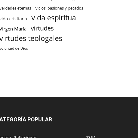
verdades eternas
vicios, pasiones y pecados
vida espiritual
vida cristiana
virtudes
Virgen María
virtudes teologales
voluntad de Dios
ATEGORÍA POPULAR
ases y Reflexiones
2864