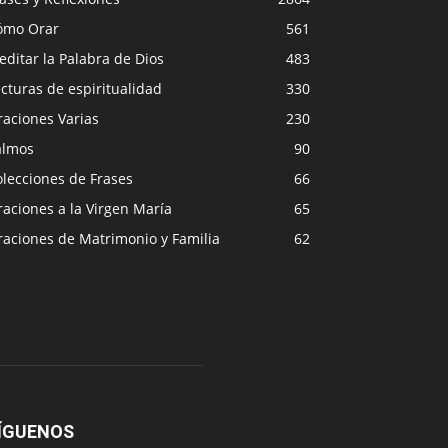
ómo Orar
561
ditar la Palabra de Dios
483
cturas de espiritualidad
330
raciones Varias
230
almos
90
lecciones de Frases
66
aciones a la Virgen María
65
raciones de Matrimonio y Familia
62
ÍGUENOS