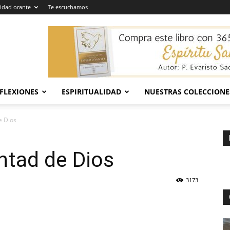
dad orante
Te escuchamos
EFLEXIONES
ESPIRITUALIDAD
NUESTRAS COLECCIONE
e Dios
untad de Dios
3173