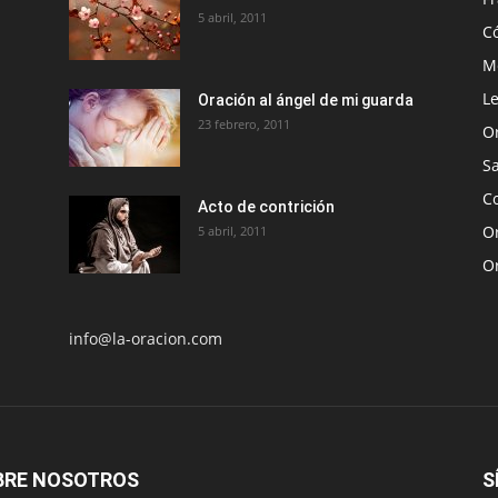
5 abril, 2011
C
Me
Le
Oración al ángel de mi guarda
23 febrero, 2011
O
S
Co
Acto de contrición
Or
5 abril, 2011
O
info@la-oracion.com
BRE NOSOTROS
S