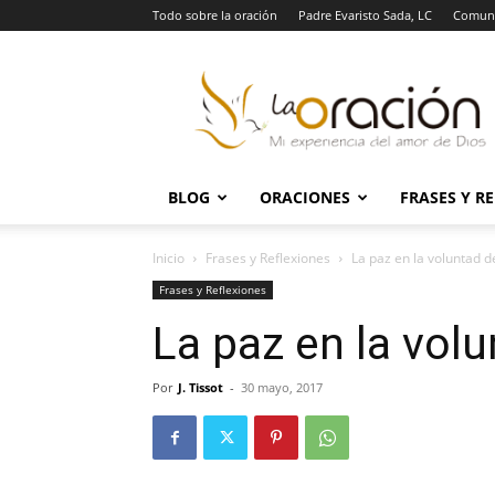
Todo sobre la oración
Padre Evaristo Sada, LC
Comuni
La
Oración
BLOG
ORACIONES
FRASES Y R
Inicio
Frases y Reflexiones
La paz en la voluntad d
Frases y Reflexiones
La paz en la vol
Por
J. Tissot
-
30 mayo, 2017