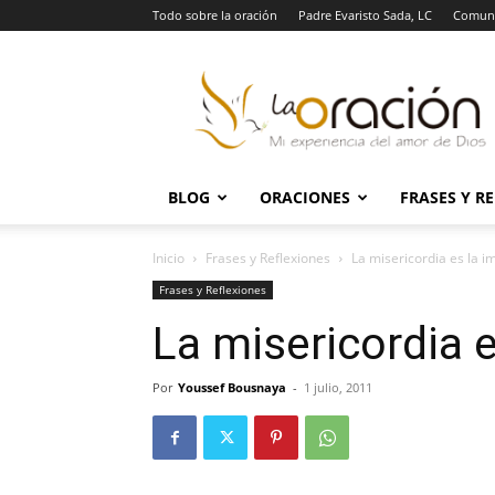
Todo sobre la oración
Padre Evaristo Sada, LC
Comuni
La
Oración
BLOG
ORACIONES
FRASES Y R
Inicio
Frases y Reflexiones
La misericordia es la 
Frases y Reflexiones
La misericordia 
Por
Youssef Bousnaya
-
1 julio, 2011