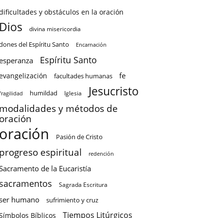
dificultades y obstáculos en la oración
Dios
divina misericordia
dones del Espíritu Santo
Encarnación
Espíritu Santo
esperanza
fe
evangelización
facultades humanas
Jesucristo
humildad
Iglesia
fragilidad
modalidades y métodos de
oración
oración
Pasión de Cristo
progreso espiritual
redención
Sacramento de la Eucaristía
sacramentos
Sagrada Escritura
ser humano
sufrimiento y cruz
Tiempos Litúrgicos
Símbolos Bíblicos