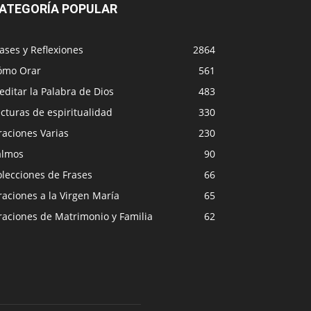
ATEGORÍA POPULAR
ases y Reflexiones
2864
ómo Orar
561
ditar la Palabra de Dios
483
cturas de espiritualidad
330
raciones Varias
230
almos
90
lecciones de Frases
66
aciones a la Virgen María
65
raciones de Matrimonio y Familia
62