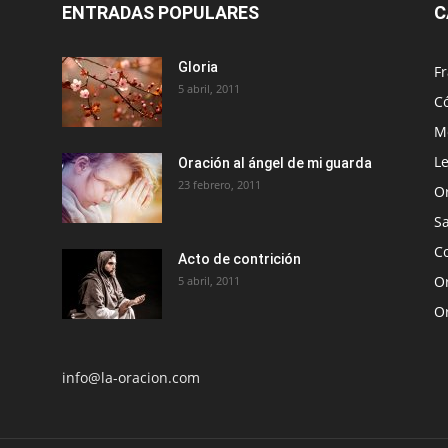
ENTRADAS POPULARES
C
Gloria
Fr
5 abril, 2011
C
Me
Le
Oración al ángel de mi guarda
23 febrero, 2011
O
S
Co
Acto de contrición
Or
5 abril, 2011
O
info@la-oracion.com