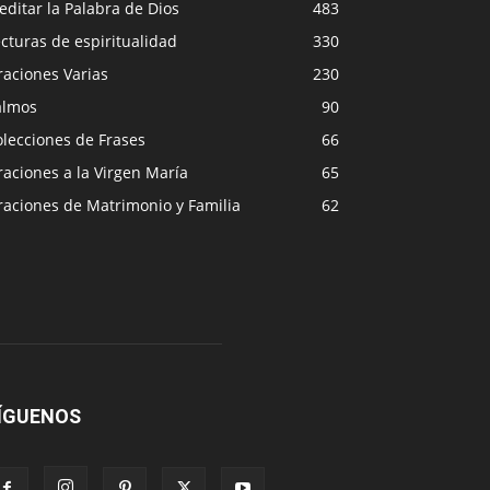
ditar la Palabra de Dios
483
cturas de espiritualidad
330
raciones Varias
230
almos
90
lecciones de Frases
66
aciones a la Virgen María
65
raciones de Matrimonio y Familia
62
ÍGUENOS