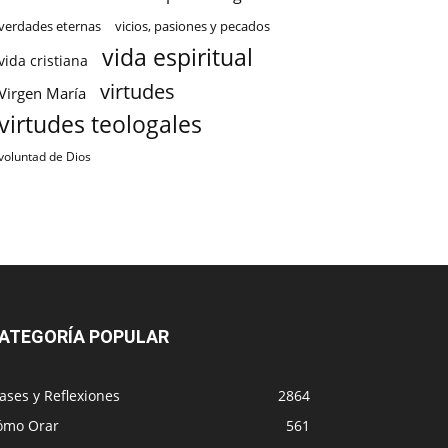
verdades eternas
vicios, pasiones y pecados
vida espiritual
vida cristiana
virtudes
Virgen María
virtudes teologales
voluntad de Dios
ATEGORÍA POPULAR
ases y Reflexiones
2864
ómo Orar
561