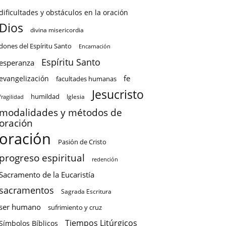
dificultades y obstáculos en la oración
Dios
divina misericordia
dones del Espíritu Santo
Encarnación
Espíritu Santo
esperanza
fe
evangelización
facultades humanas
Jesucristo
humildad
Iglesia
fragilidad
modalidades y métodos de
oración
oración
Pasión de Cristo
progreso espiritual
redención
Sacramento de la Eucaristía
sacramentos
Sagrada Escritura
ser humano
sufrimiento y cruz
Tiempos Litúrgicos
Símbolos Bíblicos