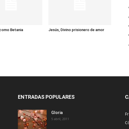
 como Betania
Jesús, Divino prisionero de amor
ENTRADAS POPULARES
C
Gloria
Fr
5 abril, 2011
C