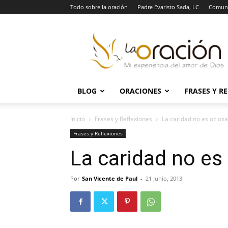
Todo sobre la oración
Padre Evaristo Sada, LC
Comuni
La
Oración
BLOG
ORACIONES
FRASES Y R
Inicio
Frases y Reflexiones
La caridad no es ociosa
Frases y Reflexiones
La caridad no es
Por
San Vicente de Paul
-
21 junio, 2013