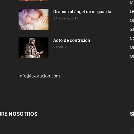
Me
Le
Oración al ángel de mi guarda
23 febrero, 2011
O
S
Co
Acto de contrición
Or
5 abril, 2011
O
info@la-oracion.com
BRE NOSOTROS
S