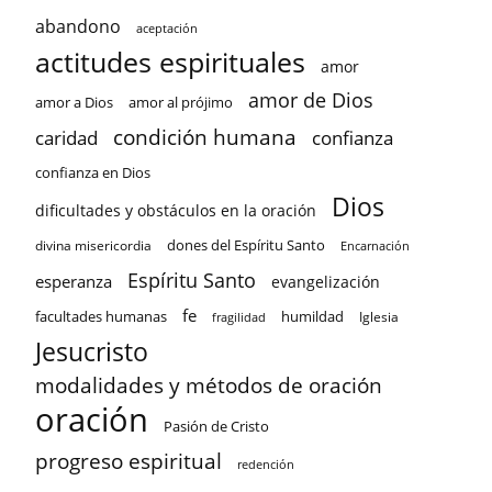
abandono
aceptación
actitudes espirituales
amor
amor de Dios
amor a Dios
amor al prójimo
condición humana
confianza
caridad
confianza en Dios
Dios
dificultades y obstáculos en la oración
dones del Espíritu Santo
divina misericordia
Encarnación
Espíritu Santo
esperanza
evangelización
fe
facultades humanas
humildad
Iglesia
fragilidad
Jesucristo
modalidades y métodos de oración
oración
Pasión de Cristo
progreso espiritual
redención