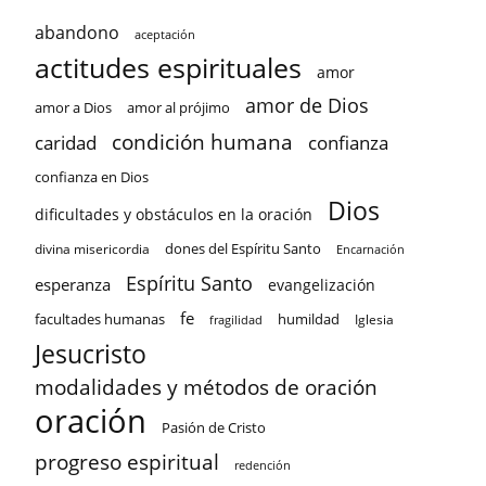
abandono
aceptación
actitudes espirituales
amor
amor de Dios
amor a Dios
amor al prójimo
condición humana
confianza
caridad
confianza en Dios
Dios
dificultades y obstáculos en la oración
dones del Espíritu Santo
divina misericordia
Encarnación
Espíritu Santo
esperanza
evangelización
fe
facultades humanas
humildad
Iglesia
fragilidad
Jesucristo
modalidades y métodos de oración
oración
Pasión de Cristo
progreso espiritual
redención