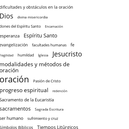
dificultades y obstáculos en la oración
Dios
divina misericordia
dones del Espíritu Santo
Encarnación
Espíritu Santo
esperanza
fe
evangelización
facultades humanas
Jesucristo
humildad
Iglesia
fragilidad
modalidades y métodos de
oración
oración
Pasión de Cristo
progreso espiritual
redención
Sacramento de la Eucaristía
sacramentos
Sagrada Escritura
ser humano
sufrimiento y cruz
Tiempos Litúrgicos
Símbolos Bíblicos