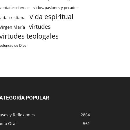
verdades eternas
vicios, pasiones y pecados
vida espiritual
vida cristiana
virtudes
Virgen María
virtudes teologales
voluntad de Dios
ATEGORÍA POPULAR
ases y Reflexiones
2864
ómo Orar
561