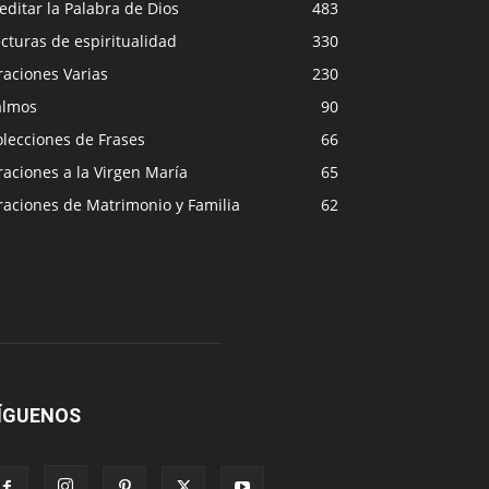
ditar la Palabra de Dios
483
cturas de espiritualidad
330
raciones Varias
230
almos
90
lecciones de Frases
66
aciones a la Virgen María
65
raciones de Matrimonio y Familia
62
ÍGUENOS