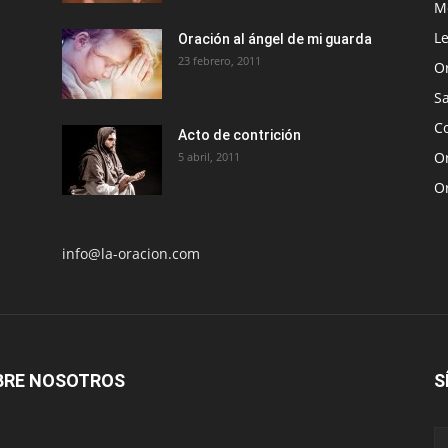
Me
Le
Oración al ángel de mi guarda
23 febrero, 2011
O
S
Co
Acto de contrición
Or
5 abril, 2011
O
info@la-oracion.com
BRE NOSOTROS
S