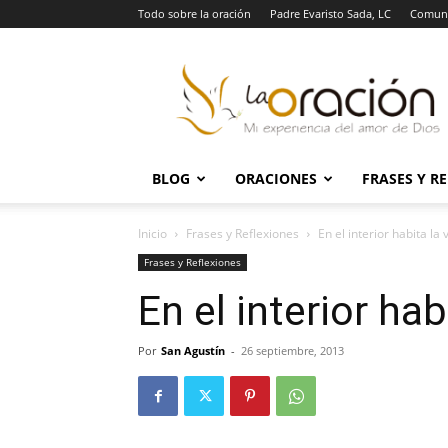
Todo sobre la oración
Padre Evaristo Sada, LC
Comuni
La
Oración
BLOG
ORACIONES
FRASES Y R
Inicio
Frases y Reflexiones
En el interior habita la
Frases y Reflexiones
En el interior hab
Por
San Agustín
-
26 septiembre, 2013