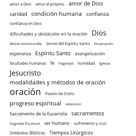
amor de Dios
amor a Dios
amor al prójimo
condición humana
confianza
caridad
confianza en Dios
Dios
dificultades y obstáculos en la oración
dones del Espíritu Santo
divina misericordia
Encarnación
Espíritu Santo
esperanza
evangelización
fe
facultades humanas
humildad
Iglesia
fragilidad
Jesucristo
modalidades y métodos de oración
oración
Pasión de Cristo
progreso espiritual
redención
sacramentos
Sacramento de la Eucaristía
ser humano
sufrimiento y cruz
Sagrada Escritura
Tiempos Litúrgicos
Símbolos Bíblicos