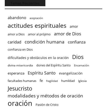
Temas frecuentes
abandono
aceptación
actitudes espirituales
amor
amor de Dios
amor a Dios
amor al prójimo
condición humana
confianza
caridad
confianza en Dios
Dios
dificultades y obstáculos en la oración
dones del Espíritu Santo
divina misericordia
Encarnación
Espíritu Santo
esperanza
evangelización
fe
facultades humanas
humildad
Iglesia
fragilidad
Jesucristo
modalidades y métodos de oración
oración
Pasión de Cristo