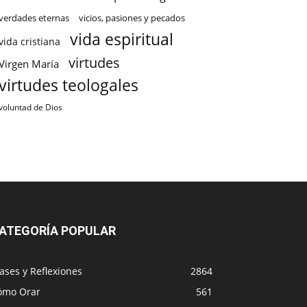
verdades eternas
vicios, pasiones y pecados
vida espiritual
vida cristiana
virtudes
Virgen María
virtudes teologales
voluntad de Dios
ATEGORÍA POPULAR
ases y Reflexiones
2864
ómo Orar
561