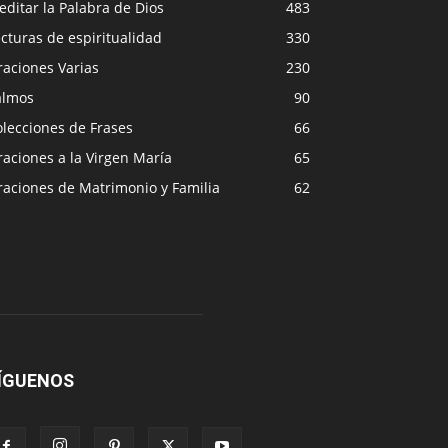
ditar la Palabra de Dios
483
cturas de espiritualidad
330
raciones Varias
230
almos
90
lecciones de Frases
66
aciones a la Virgen María
65
raciones de Matrimonio y Familia
62
ÍGUENOS