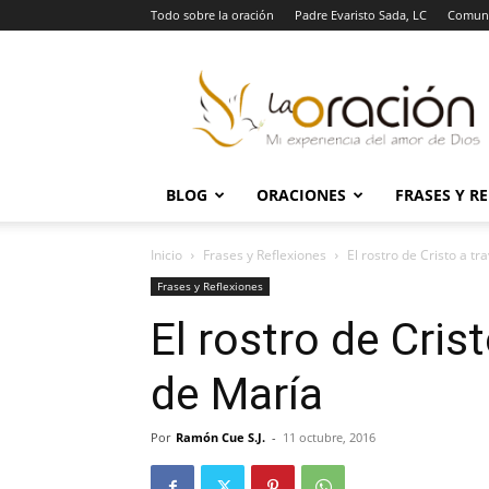
Todo sobre la oración
Padre Evaristo Sada, LC
Comuni
La
Oración
BLOG
ORACIONES
FRASES Y R
Inicio
Frases y Reflexiones
El rostro de Cristo a tr
Frases y Reflexiones
El rostro de Cris
de María
Por
Ramón Cue S.J.
-
11 octubre, 2016