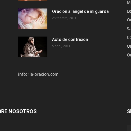
Me
Le
Oración al ángel de mi guarda
23 febrero, 2011
O
S
Co
Acto de contrición
Or
5 abril, 2011
O
info@la-oracion.com
BRE NOSOTROS
S