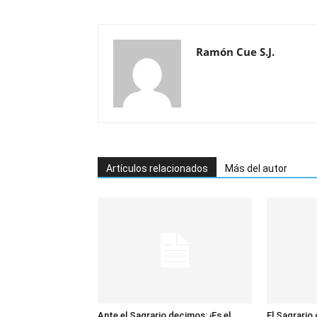
Ramón Cue S.J.
Artículos relacionados
Más del autor
Ante el Sagrario decimos: ¡Es el
El Sagrario