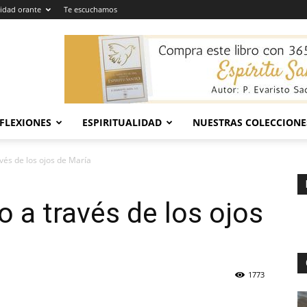
dad orante
Te escuchamos
EFLEXIONES
ESPIRITUALIDAD
NUESTRAS COLECCIONE
avés de los ojos de María
to a través de los ojos
1773