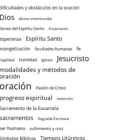
dificultades y obstáculos en la oración
Dios
divina misericordia
dones del Espíritu Santo
Encarnación
Espíritu Santo
esperanza
fe
evangelización
facultades humanas
Jesucristo
humildad
Iglesia
fragilidad
modalidades y métodos de
oración
oración
Pasión de Cristo
progreso espiritual
redención
Sacramento de la Eucaristía
sacramentos
Sagrada Escritura
ser humano
sufrimiento y cruz
Tiempos Litúrgicos
Símbolos Bíblicos