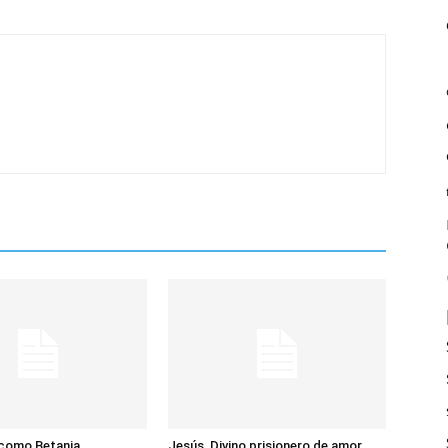
 como Betania
Jesús, Divino prisionero de amor