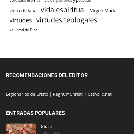
verdades eternas
vicios, pasiones y pecados
vida espiritual
Virgen María
vida cristiana
virtudes teologales
virtudes
voluntad de Dios
RECOMENDACIONES DEL EDITOR
Legionarios de Cristo
|
RegnumChristi
|
Catholic.net
ENTRADAS POPULARES
Gloria
5 abril, 2011