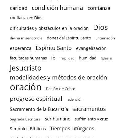
condición humana
confianza
caridad
confianza en Dios
Dios
dificultades y obstáculos en la oración
dones del Espíritu Santo
divina misericordia
Encarnación
Espíritu Santo
esperanza
evangelización
fe
facultades humanas
humildad
Iglesia
fragilidad
Jesucristo
modalidades y métodos de oración
oración
Pasión de Cristo
progreso espiritual
redención
sacramentos
Sacramento de la Eucaristía
ser humano
sufrimiento y cruz
Sagrada Escritura
Tiempos Litúrgicos
Símbolos Bíblicos