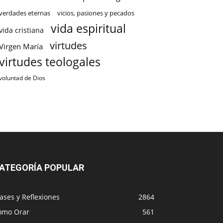
verdades eternas
vicios, pasiones y pecados
vida espiritual
vida cristiana
virtudes
Virgen María
virtudes teologales
voluntad de Dios
ATEGORÍA POPULAR
ases y Reflexiones
2864
ómo Orar
561