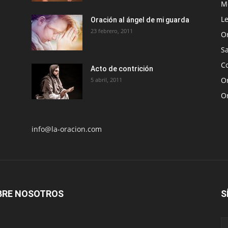
Me
Le
Oración al ángel de mi guarda
23 febrero, 2011
O
S
Co
Acto de contrición
Or
5 abril, 2011
O
info@la-oracion.com
BRE NOSOTROS
S