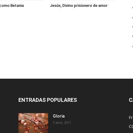
 como Betania
Jesús, Divino prisionero de amor
ENTRADAS POPULARES
C
Gloria
Fr
5 abril, 2011
C