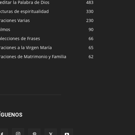
ditar la Palabra de Dios
483
cturas de espiritualidad
330
raciones Varias
230
almos
90
lecciones de Frases
66
aciones a la Virgen María
65
raciones de Matrimonio y Familia
62
ÍGUENOS