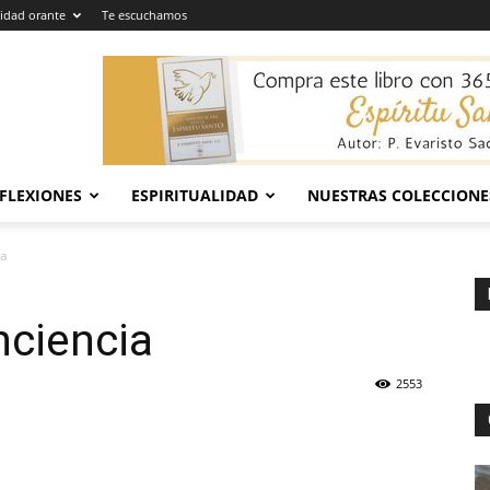
dad orante
Te escuchamos
EFLEXIONES
ESPIRITUALIDAD
NUESTRAS COLECCIONE
ia
nciencia
2553