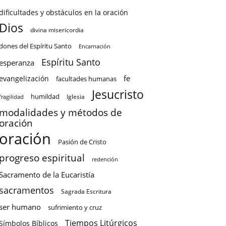
dificultades y obstáculos en la oración
Dios
divina misericordia
dones del Espíritu Santo
Encarnación
Espíritu Santo
esperanza
fe
evangelización
facultades humanas
Jesucristo
humildad
Iglesia
fragilidad
modalidades y métodos de
oración
oración
Pasión de Cristo
progreso espiritual
redención
Sacramento de la Eucaristía
sacramentos
Sagrada Escritura
ser humano
sufrimiento y cruz
Tiempos Litúrgicos
Símbolos Bíblicos