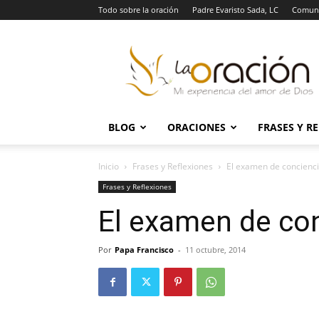
Todo sobre la oración
Padre Evaristo Sada, LC
Comuni
La
Oración
BLOG
ORACIONES
FRASES Y R
Inicio
Frases y Reflexiones
El examen de concienc
Frases y Reflexiones
El examen de co
Por
Papa Francisco
-
11 octubre, 2014