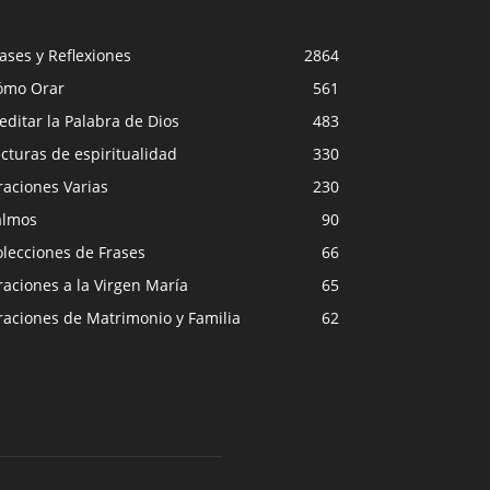
ases y Reflexiones
2864
ómo Orar
561
ditar la Palabra de Dios
483
cturas de espiritualidad
330
raciones Varias
230
almos
90
lecciones de Frases
66
aciones a la Virgen María
65
raciones de Matrimonio y Familia
62