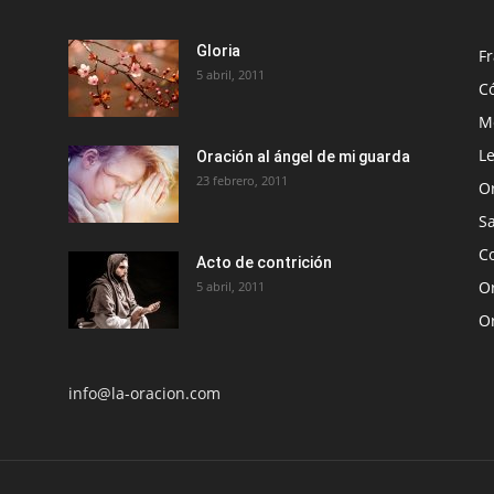
Gloria
Fr
5 abril, 2011
C
Me
Le
Oración al ángel de mi guarda
23 febrero, 2011
O
S
Co
Acto de contrición
Or
5 abril, 2011
O
info@la-oracion.com