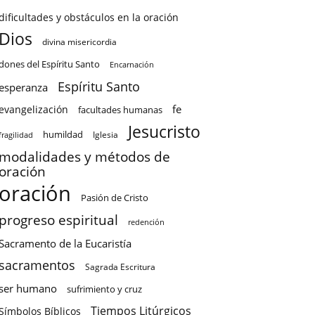
dificultades y obstáculos en la oración
Dios
divina misericordia
dones del Espíritu Santo
Encarnación
Espíritu Santo
esperanza
fe
evangelización
facultades humanas
Jesucristo
humildad
Iglesia
fragilidad
modalidades y métodos de
oración
oración
Pasión de Cristo
progreso espiritual
redención
Sacramento de la Eucaristía
sacramentos
Sagrada Escritura
ser humano
sufrimiento y cruz
Tiempos Litúrgicos
Símbolos Bíblicos