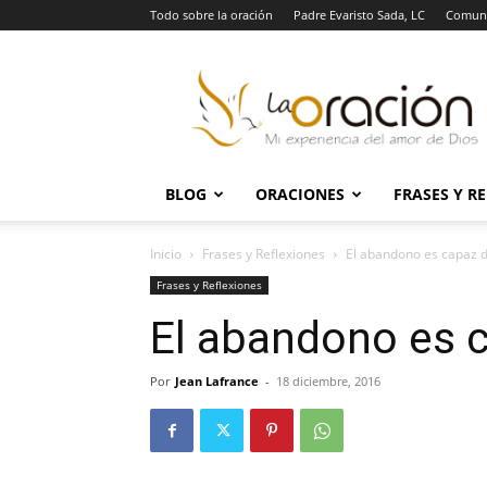
Todo sobre la oración
Padre Evaristo Sada, LC
Comuni
La
Oración
BLOG
ORACIONES
FRASES Y R
Inicio
Frases y Reflexiones
El abandono es capaz 
Frases y Reflexiones
El abandono es 
Por
Jean Lafrance
-
18 diciembre, 2016