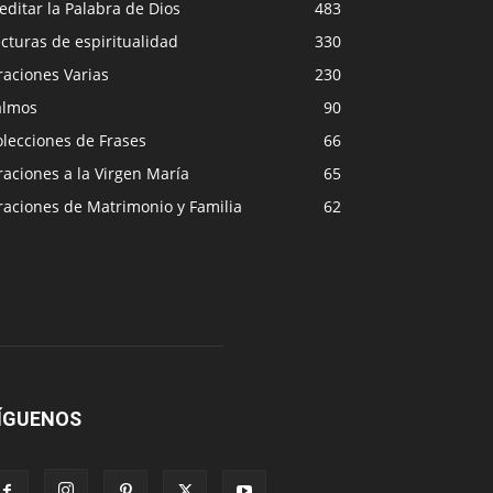
ditar la Palabra de Dios
483
cturas de espiritualidad
330
raciones Varias
230
almos
90
lecciones de Frases
66
aciones a la Virgen María
65
raciones de Matrimonio y Familia
62
ÍGUENOS