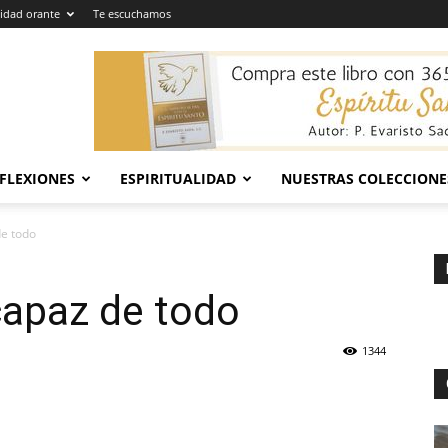
dad orante
Te escuchamos
EFLEXIONES
ESPIRITUALIDAD
NUESTRAS COLECCIONE
de todo
capaz de todo
1344