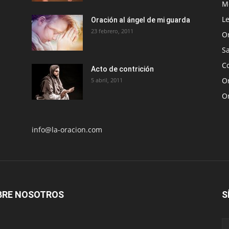
Me
Le
Oración al ángel de mi guarda
23 febrero, 2011
O
S
Co
Acto de contrición
Or
5 abril, 2011
O
info@la-oracion.com
BRE NOSOTROS
S