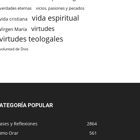
verdades eternas
vicios, pasiones y pecados
vida espiritual
vida cristiana
virtudes
Virgen María
virtudes teologales
voluntad de Dios
ATEGORÍA POPULAR
ases y Reflexiones
2864
ómo Orar
561