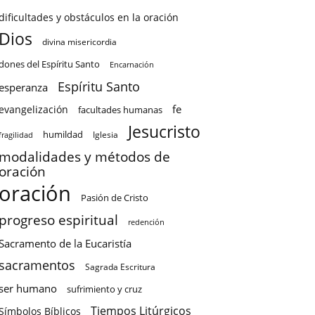
dificultades y obstáculos en la oración
Dios
divina misericordia
dones del Espíritu Santo
Encarnación
Espíritu Santo
esperanza
fe
evangelización
facultades humanas
Jesucristo
humildad
Iglesia
fragilidad
modalidades y métodos de
oración
oración
Pasión de Cristo
progreso espiritual
redención
Sacramento de la Eucaristía
sacramentos
Sagrada Escritura
ser humano
sufrimiento y cruz
Tiempos Litúrgicos
Símbolos Bíblicos