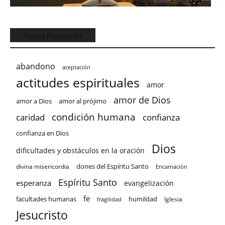
Temas frecuentes
abandono
aceptación
actitudes espirituales
amor
amor de Dios
amor a Dios
amor al prójimo
condición humana
confianza
caridad
confianza en Dios
Dios
dificultades y obstáculos en la oración
dones del Espíritu Santo
divina misericordia
Encarnación
Espíritu Santo
esperanza
evangelización
fe
facultades humanas
humildad
Iglesia
fragilidad
Jesucristo