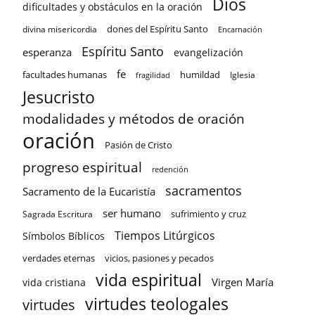
Dios
dificultades y obstáculos en la oración
dones del Espíritu Santo
divina misericordia
Encarnación
Espíritu Santo
esperanza
evangelización
fe
facultades humanas
humildad
Iglesia
fragilidad
Jesucristo
modalidades y métodos de oración
oración
Pasión de Cristo
progreso espiritual
redención
sacramentos
Sacramento de la Eucaristía
ser humano
sufrimiento y cruz
Sagrada Escritura
Tiempos Litúrgicos
Símbolos Bíblicos
verdades eternas
vicios, pasiones y pecados
vida espiritual
Virgen María
vida cristiana
virtudes teologales
virtudes