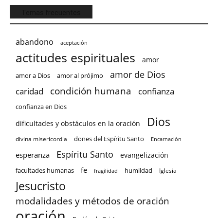
Temas frecuentes
abandono
aceptación
actitudes espirituales
amor
amor de Dios
amor a Dios
amor al prójimo
condición humana
confianza
caridad
confianza en Dios
Dios
dificultades y obstáculos en la oración
dones del Espíritu Santo
divina misericordia
Encarnación
Espíritu Santo
esperanza
evangelización
fe
facultades humanas
humildad
Iglesia
fragilidad
Jesucristo
modalidades y métodos de oración
oración