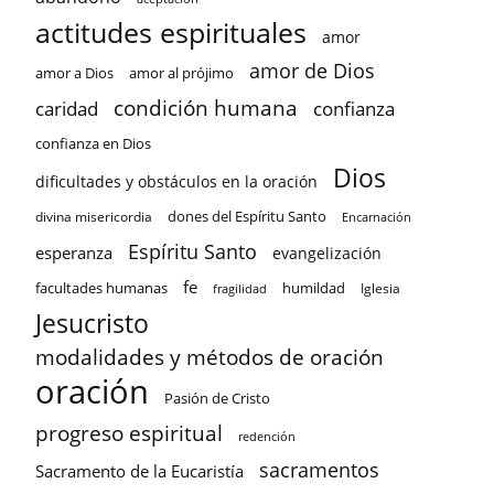
actitudes espirituales
amor
amor de Dios
amor a Dios
amor al prójimo
condición humana
confianza
caridad
confianza en Dios
Dios
dificultades y obstáculos en la oración
dones del Espíritu Santo
divina misericordia
Encarnación
Espíritu Santo
esperanza
evangelización
fe
facultades humanas
humildad
Iglesia
fragilidad
Jesucristo
modalidades y métodos de oración
oración
Pasión de Cristo
progreso espiritual
redención
sacramentos
Sacramento de la Eucaristía