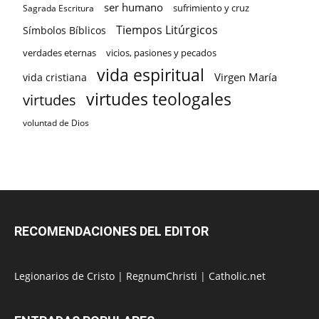
ser humano
sufrimiento y cruz
Sagrada Escritura
Tiempos Litúrgicos
Símbolos Bíblicos
verdades eternas
vicios, pasiones y pecados
vida espiritual
Virgen María
vida cristiana
virtudes teologales
virtudes
voluntad de Dios
RECOMENDACIONES DEL EDITOR
Legionarios de Cristo
|
RegnumChristi
|
Catholic.net