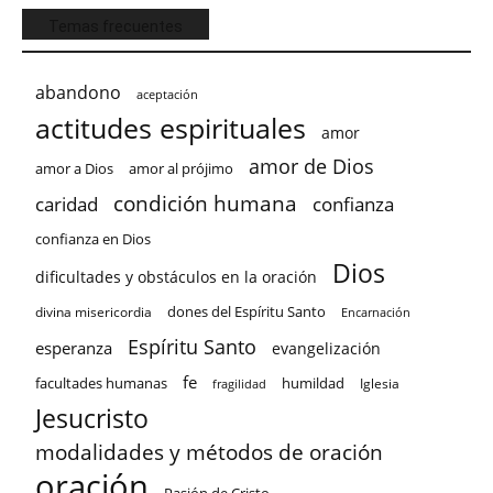
Temas frecuentes
abandono
aceptación
actitudes espirituales
amor
amor de Dios
amor a Dios
amor al prójimo
condición humana
confianza
caridad
confianza en Dios
Dios
dificultades y obstáculos en la oración
dones del Espíritu Santo
divina misericordia
Encarnación
Espíritu Santo
esperanza
evangelización
fe
facultades humanas
humildad
Iglesia
fragilidad
Jesucristo
modalidades y métodos de oración
oración