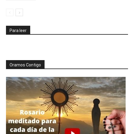
Para leer
Oramos Contigo