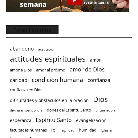
Temas frecuentes
abandono
aceptación
actitudes espirituales
amor
amor de Dios
amor a Dios
amor al prójimo
condición humana
confianza
caridad
confianza en Dios
Dios
dificultades y obstáculos en la oración
dones del Espíritu Santo
divina misericordia
Encarnación
Espíritu Santo
esperanza
evangelización
fe
facultades humanas
humildad
Iglesia
fragilidad