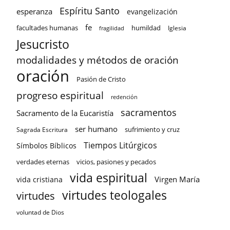
Espíritu Santo
esperanza
evangelización
fe
facultades humanas
humildad
Iglesia
fragilidad
Jesucristo
modalidades y métodos de oración
oración
Pasión de Cristo
progreso espiritual
redención
sacramentos
Sacramento de la Eucaristía
ser humano
sufrimiento y cruz
Sagrada Escritura
Tiempos Litúrgicos
Símbolos Bíblicos
verdades eternas
vicios, pasiones y pecados
vida espiritual
Virgen María
vida cristiana
virtudes teologales
virtudes
voluntad de Dios