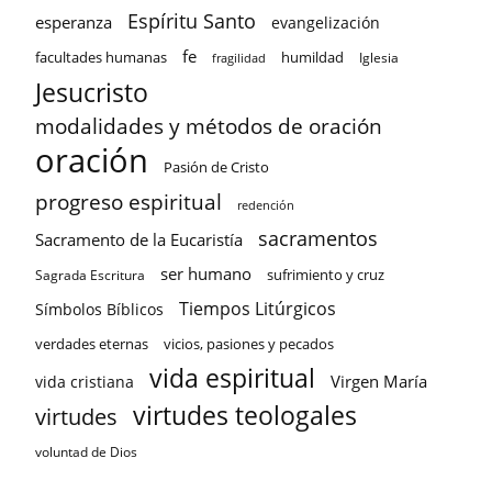
Espíritu Santo
esperanza
evangelización
fe
facultades humanas
humildad
Iglesia
fragilidad
Jesucristo
modalidades y métodos de oración
oración
Pasión de Cristo
progreso espiritual
redención
sacramentos
Sacramento de la Eucaristía
ser humano
sufrimiento y cruz
Sagrada Escritura
Tiempos Litúrgicos
Símbolos Bíblicos
verdades eternas
vicios, pasiones y pecados
vida espiritual
Virgen María
vida cristiana
virtudes teologales
virtudes
voluntad de Dios