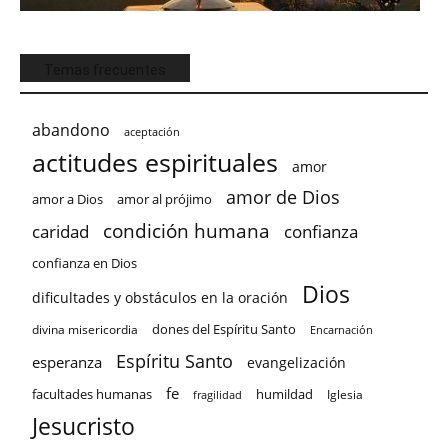
Temas frecuentes
abandono
aceptación
actitudes espirituales
amor
amor de Dios
amor a Dios
amor al prójimo
condición humana
confianza
caridad
confianza en Dios
Dios
dificultades y obstáculos en la oración
dones del Espíritu Santo
divina misericordia
Encarnación
Espíritu Santo
esperanza
evangelización
fe
facultades humanas
humildad
Iglesia
fragilidad
Jesucristo