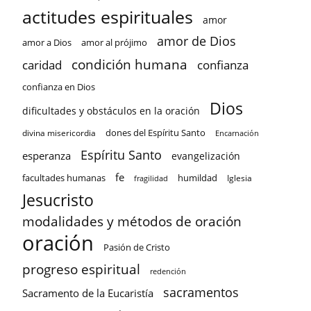
actitudes espirituales
amor
amor de Dios
amor a Dios
amor al prójimo
condición humana
confianza
caridad
confianza en Dios
Dios
dificultades y obstáculos en la oración
dones del Espíritu Santo
divina misericordia
Encarnación
Espíritu Santo
esperanza
evangelización
fe
facultades humanas
humildad
Iglesia
fragilidad
Jesucristo
modalidades y métodos de oración
oración
Pasión de Cristo
progreso espiritual
redención
sacramentos
Sacramento de la Eucaristía