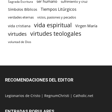
ser humano
sufrimiento y cruz
Sagrada Escritura
Tiempos Litúrgicos
Símbolos Bíblicos
verdades eternas
vicios, pasiones y pecados
vida espiritual
Virgen María
vida cristiana
virtudes teologales
virtudes
voluntad de Dios
RECOMENDACIONES DEL EDITOR
Legionarios de Cristo
|
RegnumChristi
|
Catholic.net
ENTRADAS POPULARES