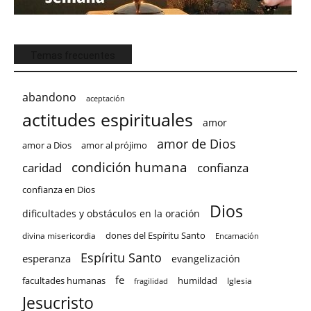
Temas frecuentes
abandono
aceptación
actitudes espirituales
amor
amor de Dios
amor a Dios
amor al prójimo
condición humana
confianza
caridad
confianza en Dios
Dios
dificultades y obstáculos en la oración
dones del Espíritu Santo
divina misericordia
Encarnación
Espíritu Santo
esperanza
evangelización
fe
facultades humanas
humildad
Iglesia
fragilidad
Jesucristo