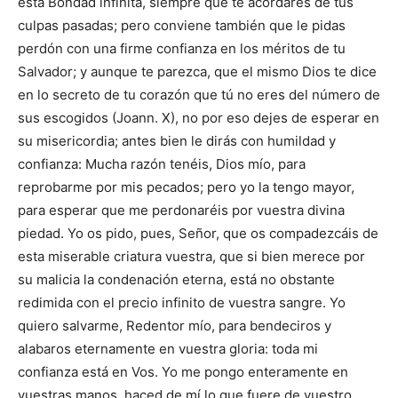
esta Bondad infinita, siempre que te acordares de tus
culpas pasadas; pero conviene también que le pidas
perdón con una firme confianza en los méritos de tu
Salvador; y aunque te parezca, que el mismo Dios te dice
en lo secreto de tu corazón que tú no eres del número de
sus escogidos (Joann. X), no por eso dejes de esperar en
su misericordia; antes bien le dirás con humildad y
confianza: Mucha razón tenéis, Dios mío, para
reprobarme por mis pecados; pero yo la tengo mayor,
para esperar que me perdonaréis por vuestra divina
piedad. Yo os pido, pues, Señor, que os compadezcáis de
esta miserable criatura vuestra, que si bien merece por
su malicia la condenación eterna, está no obstante
redimida con el precio infinito de vuestra sangre. Yo
quiero salvarme, Redentor mío, para bendeciros y
alabaros eternamente en vuestra gloria: toda mi
confianza está en Vos. Yo me pongo enteramente en
vuestras manos, haced de mí lo que fuere de vuestro