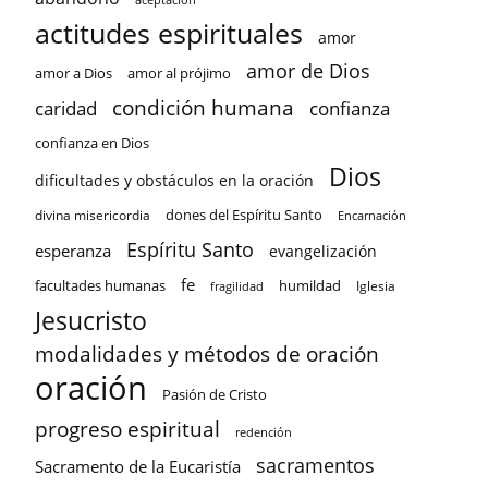
actitudes espirituales
amor
amor de Dios
amor a Dios
amor al prójimo
condición humana
confianza
caridad
confianza en Dios
Dios
dificultades y obstáculos en la oración
dones del Espíritu Santo
divina misericordia
Encarnación
Espíritu Santo
esperanza
evangelización
fe
facultades humanas
humildad
Iglesia
fragilidad
Jesucristo
modalidades y métodos de oración
oración
Pasión de Cristo
progreso espiritual
redención
sacramentos
Sacramento de la Eucaristía