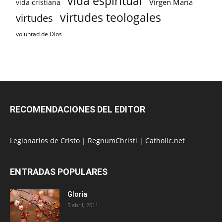
vida espiritual
Virgen María
vida cristiana
virtudes teologales
virtudes
voluntad de Dios
RECOMENDACIONES DEL EDITOR
Legionarios de Cristo
|
RegnumChristi
|
Catholic.net
ENTRADAS POPULARES
Gloria
5 abril, 2011