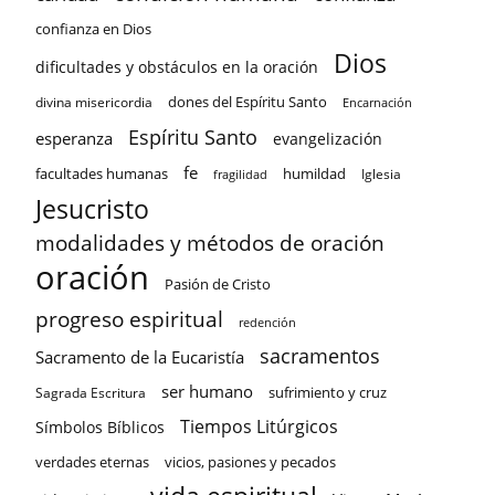
confianza en Dios
Dios
dificultades y obstáculos en la oración
dones del Espíritu Santo
divina misericordia
Encarnación
Espíritu Santo
esperanza
evangelización
fe
facultades humanas
humildad
Iglesia
fragilidad
Jesucristo
modalidades y métodos de oración
oración
Pasión de Cristo
progreso espiritual
redención
sacramentos
Sacramento de la Eucaristía
ser humano
sufrimiento y cruz
Sagrada Escritura
Tiempos Litúrgicos
Símbolos Bíblicos
verdades eternas
vicios, pasiones y pecados