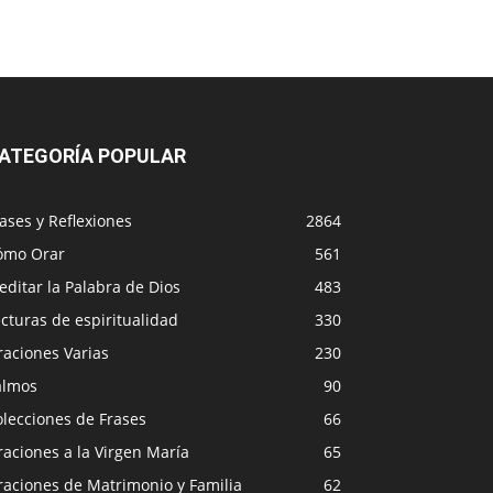
ATEGORÍA POPULAR
ases y Reflexiones
2864
ómo Orar
561
ditar la Palabra de Dios
483
cturas de espiritualidad
330
raciones Varias
230
almos
90
lecciones de Frases
66
aciones a la Virgen María
65
raciones de Matrimonio y Familia
62