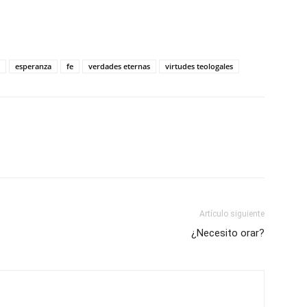
esperanza
fe
verdades eternas
virtudes teologales
Artículo siguiente
¿Necesito orar?