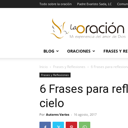
Todo sobre la oración
Padre Evaristo Sada, LC
Comuni
La
Oración
BLOG
ORACIONES
FRASES Y R
Inicio
Frases y Reflexiones
6 Frases para reflexion
Frases y Reflexiones
6 Frases para ref
cielo
Por
Autores Varios
-
16 agosto, 2017