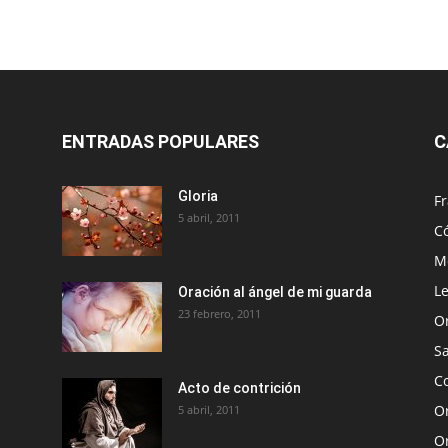
ENTRADAS POPULARES
C
Gloria
Fr
5 abril, 2011
C
Me
Le
Oración al ángel de mi guarda
23 febrero, 2011
O
S
Co
Acto de contrición
Or
5 abril, 2011
O