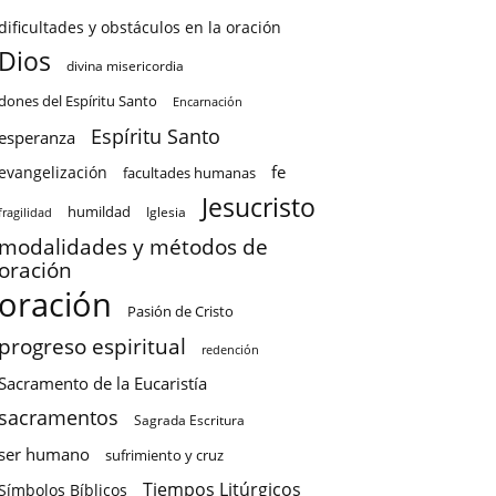
dificultades y obstáculos en la oración
Dios
divina misericordia
dones del Espíritu Santo
Encarnación
Espíritu Santo
esperanza
fe
evangelización
facultades humanas
Jesucristo
humildad
Iglesia
fragilidad
modalidades y métodos de
oración
oración
Pasión de Cristo
progreso espiritual
redención
Sacramento de la Eucaristía
sacramentos
Sagrada Escritura
ser humano
sufrimiento y cruz
Tiempos Litúrgicos
Símbolos Bíblicos