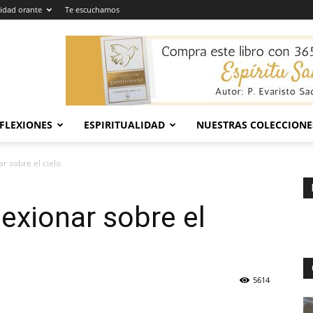
dad orante
Te escuchamos
EFLEXIONES
ESPIRITUALIDAD
NUESTRAS COLECCIONE
ar sobre el cielo
lexionar sobre el
5614