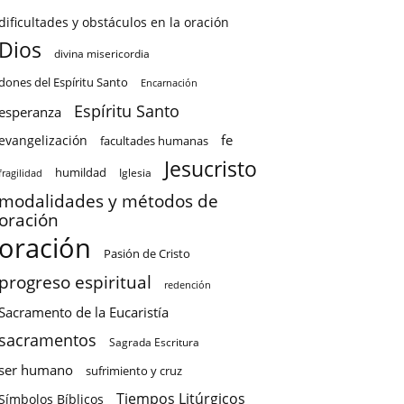
dificultades y obstáculos en la oración
Dios
divina misericordia
dones del Espíritu Santo
Encarnación
Espíritu Santo
esperanza
fe
evangelización
facultades humanas
Jesucristo
humildad
Iglesia
fragilidad
modalidades y métodos de
oración
oración
Pasión de Cristo
progreso espiritual
redención
Sacramento de la Eucaristía
sacramentos
Sagrada Escritura
ser humano
sufrimiento y cruz
Tiempos Litúrgicos
Símbolos Bíblicos