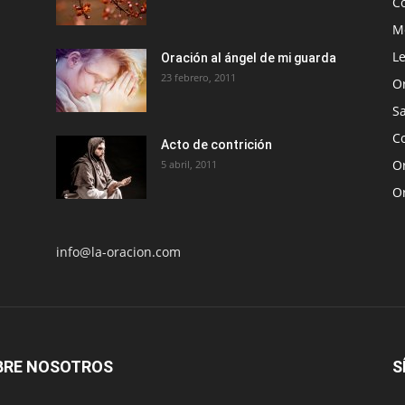
C
Me
Le
Oración al ángel de mi guarda
23 febrero, 2011
O
S
Co
Acto de contrición
Or
5 abril, 2011
O
info@la-oracion.com
BRE NOSOTROS
S