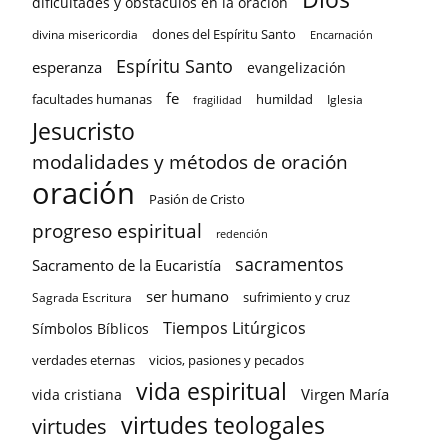
dificultades y obstáculos en la oración
dones del Espíritu Santo
divina misericordia
Encarnación
Espíritu Santo
esperanza
evangelización
fe
facultades humanas
humildad
Iglesia
fragilidad
Jesucristo
modalidades y métodos de oración
oración
Pasión de Cristo
progreso espiritual
redención
sacramentos
Sacramento de la Eucaristía
ser humano
sufrimiento y cruz
Sagrada Escritura
Tiempos Litúrgicos
Símbolos Bíblicos
verdades eternas
vicios, pasiones y pecados
vida espiritual
Virgen María
vida cristiana
virtudes teologales
virtudes