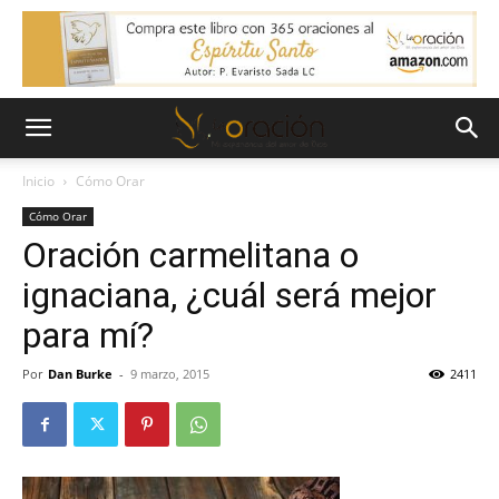
Inicio
Cómo Orar
Cómo Orar
Oración carmelitana o
ignaciana, ¿cuál será mejor
para mí?
Por
Dan Burke
-
9 marzo, 2015
2411