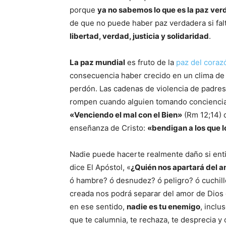
porque
ya no sabemos lo que es la paz ve
de que no puede haber paz verdadera si fa
libertad, verdad, justicia y solidaridad
.
La paz mundial
es fruto de la
paz del coraz
consecuencia haber crecido en un clima de 
perdón. Las cadenas de violencia de padres 
rompen cuando alguien tomando conciencia d
«Venciendo el mal con el Bien»
(Rm 12;14) 
enseñanza de Cristo:
«bendigan a los que l
Nadie puede hacerte realmente daño si ent
dice El Apóstol, «
¿Quién nos apartará del a
ó hambre? ó desnudez? ó peligro? ó cuchillo?
creada nos podrá separar del amor de Dios
en ese sentido,
nadie es tu enemigo
, inclu
que te calumnia, te rechaza, te desprecia y 