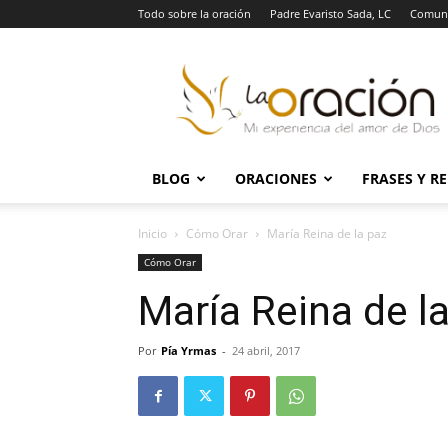
Todo sobre la oración
Padre Evaristo Sada, LC
Comuni
La
Oración
BLOG
ORACIONES
FRASES Y R
Inicio
Cómo Orar
María Reina de la paz
Cómo Orar
María Reina de l
Por
Pía Yrmas
-
24 abril, 2017