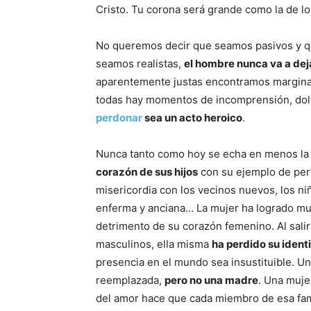
Cristo. Tu corona será grande como la de lo
No queremos decir que seamos pasivos y qu
seamos realistas,
el hombre nunca va a dej
aparentemente justas encontramos marginaci
todas hay momentos de incomprensión, dol
perdonar
sea un acto heroico
.
Nunca tanto como hoy se echa en menos la 
corazón de sus hijos
con su ejemplo de perd
misericordia con los vecinos nuevos, los ni
enferma y anciana… La mujer ha logrado m
detrimento de su corazón femenino. Al sali
masculinos, ella misma
ha perdido su ident
presencia en el mundo sea insustituible. U
reemplazada,
pero no una madre
. Una mujer
del amor hace que cada miembro de esa famil