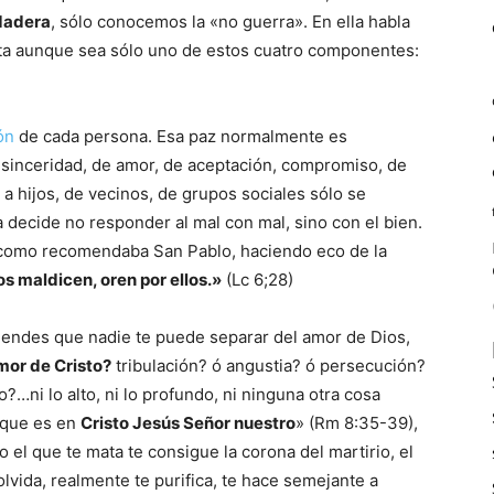
rdadera
, sólo conocemos la «no guerra». En ella habla
lta aunque sea sólo uno de estos cuatro componentes:
ón
de cada persona. Esa paz normalmente es
sinceridad, de amor, de aceptación, compromiso, de
a hijos, de vecinos, de grupos sociales sólo se
ecide no responder al mal con mal, sino con el bien.
como recomendaba San Pablo, haciendo eco de la
os maldicen, oren por ellos.»
(Lc 6;28)
iendes que nadie te puede separar del amor de Dios,
mor de Cristo?
tribulación? ó angustia? ó persecución?
…ni lo alto, ni lo profundo, ni ninguna otra cosa
 que es en
Cristo Jesús Señor nuestro
» (Rm 8:35-39),
so el que te mata te consigue la corona del martirio, el
olvida, realmente te purifica, te hace semejante a