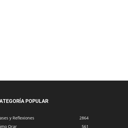
ATEGORÍA POPULAR
ases y Reflexiones
2864
ómo Orar
561