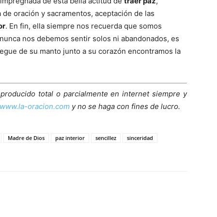
 impregnada de esta bella actitud de
traer paz
,
a de oración y sacramentos, aceptación de las
or
. En fin, ella siempre nos recuerda que somos
unca nos debemos sentir solos ni abandonados, es
liegue de su manto junto a su corazón encontramos la
eproducido total o parcialmente en internet siempre y
www.la-oracion.com
y no se haga con fines de lucro.
Madre de Dios
paz interior
sencillez
sinceridad