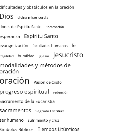
dificultades y obstáculos en la oración
Dios
divina misericordia
dones del Espíritu Santo
Encarnación
Espíritu Santo
esperanza
fe
evangelización
facultades humanas
Jesucristo
humildad
Iglesia
fragilidad
modalidades y métodos de
oración
oración
Pasión de Cristo
progreso espiritual
redención
Sacramento de la Eucaristía
sacramentos
Sagrada Escritura
ser humano
sufrimiento y cruz
Tiempos Litúrgicos
Símbolos Bíblicos