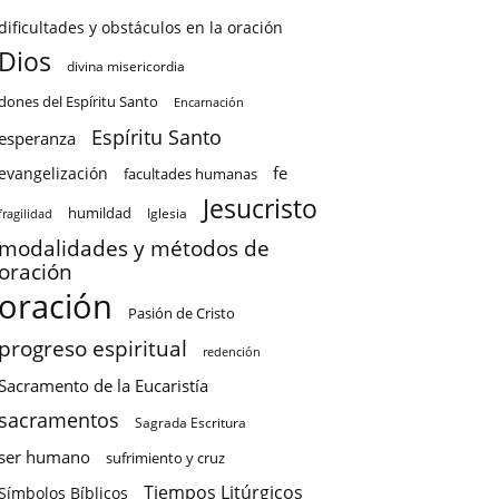
dificultades y obstáculos en la oración
Dios
divina misericordia
dones del Espíritu Santo
Encarnación
Espíritu Santo
esperanza
fe
evangelización
facultades humanas
Jesucristo
humildad
Iglesia
fragilidad
modalidades y métodos de
oración
oración
Pasión de Cristo
progreso espiritual
redención
Sacramento de la Eucaristía
sacramentos
Sagrada Escritura
ser humano
sufrimiento y cruz
Tiempos Litúrgicos
Símbolos Bíblicos