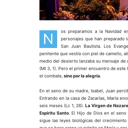
os preparamos a la Navidad en
N
personajes que han preparado la
San Juan Bautista. Los Evang
penitente que vestía con piel de camello, al
medio del desierto lanzaba su mensaje de 
(Mt 3, 1). Pero el primer encuentro de est
el combate,
sino por la alegría
.
En el seno de su madre, Isabel, Juan perci
Entrando en la casa de Zacarías, María enc
seis meses (Lc 1, 26).
La Virgen de Nazare
Espíritu Santo
. El Hijo de Dios en el seno
sigue las leyes biológicas del crecimient
que se hace carne ya palpita en María y po