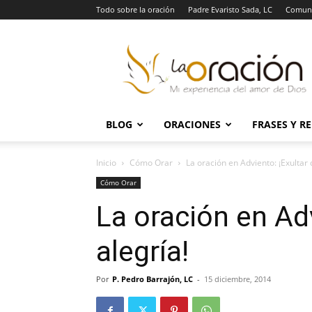
Todo sobre la oración
Padre Evaristo Sada, LC
Comuni
La
Oración
BLOG
ORACIONES
FRASES Y R
Inicio
Cómo Orar
La oración en Adviento: ¡Exultar 
Cómo Orar
La oración en Adv
alegría!
Por
P. Pedro Barrajón, LC
-
15 diciembre, 2014