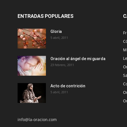
ENTRADAS POPULARES
C
Gloria
Fr
5 abril, 2011
C
Me
Le
Oración al ángel de mi guarda
23 febrero, 2011
O
S
Co
Acto de contrición
Or
5 abril, 2011
O
info@la-oracion.com