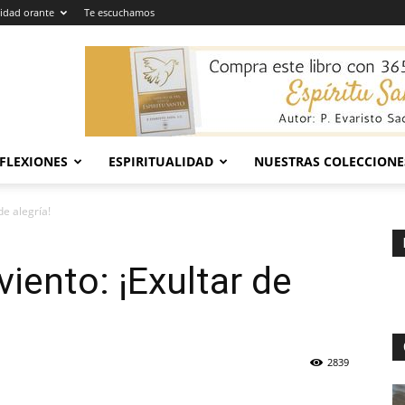
dad orante
Te escuchamos
EFLEXIONES
ESPIRITUALIDAD
NUESTRAS COLECCIONE
de alegría!
iento: ¡Exultar de
2839