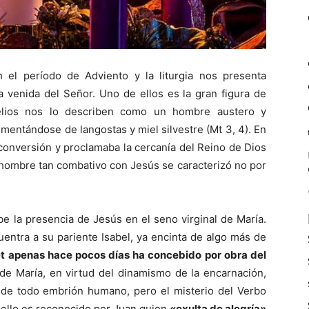
 el período de Adviento y la liturgia nos presenta
 venida del Señor. Uno de ellos es la gran figura de
elios nos lo describen como un hombre austero y
imentándose de langostas y miel silvestre (Mt 3, 4). En
conversión y proclamaba la cercanía del Reino de Dios
e hombre tan combativo con Jesús se caracterizó no por
be la presencia de Jesús en el seno virginal de María.
uentra a su pariente Isabel, ya encinta de algo más de
t apenas hace pocos días ha concebido por obra del
 de María, en virtud del dinamismo de la encarnación,
o de todo embrión humano, pero el misterio del Verbo
r ello es reconocido por Juan quien
«exulta de alegría»