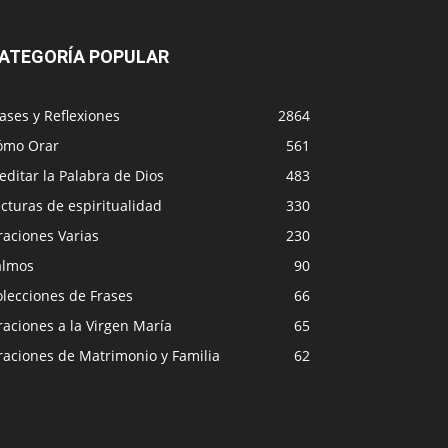
ATEGORÍA POPULAR
ases y Reflexiones
2864
ómo Orar
561
ditar la Palabra de Dios
483
cturas de espiritualidad
330
raciones Varias
230
almos
90
lecciones de Frases
66
aciones a la Virgen María
65
raciones de Matrimonio y Familia
62