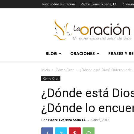
Todo sobre la oración
Padre Evaristo Sada, LC
Comuni
La
Oración
BLOG
ORACIONES
FRASES Y R
Inicio
Cómo Orar
¿Dónde está Dios? Quiero verle.
Cómo Orar
¿Dónde está Dios
¿Dónde lo encue
Por
Padre Evaristo Sada LC
-
8 abril, 2013