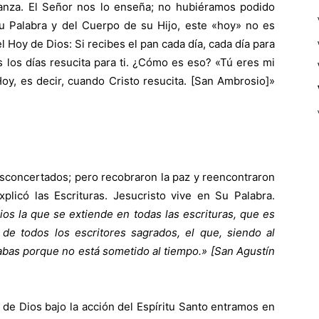
anza. El Señor nos lo enseña; no hubiéramos podido
su Palabra y del Cuerpo de su Hijo, este «hoy» no es
 Hoy de Dios: Si recibes el pan cada día, cada día para
os los días resucita para ti. ¿Cómo es eso? «Tú eres mi
Hoy, es decir, cuando Cristo resucita. [San Ambrosio]»
desconcertados; pero recobraron la paz y reencontraron
plicó las Escrituras. Jesucristo vive en Su Palabra.
s la que se extiende en todas las escrituras, que es
e todos los escritores sagrados, el que, siendo al
labas porque no está sometido al tiempo.» [San Agustín
e Dios bajo la acción del Espíritu Santo entramos en