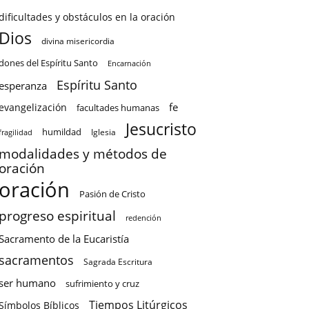
dificultades y obstáculos en la oración
Dios
divina misericordia
dones del Espíritu Santo
Encarnación
Espíritu Santo
esperanza
fe
evangelización
facultades humanas
Jesucristo
humildad
Iglesia
fragilidad
modalidades y métodos de
oración
oración
Pasión de Cristo
progreso espiritual
redención
Sacramento de la Eucaristía
sacramentos
Sagrada Escritura
ser humano
sufrimiento y cruz
Tiempos Litúrgicos
Símbolos Bíblicos