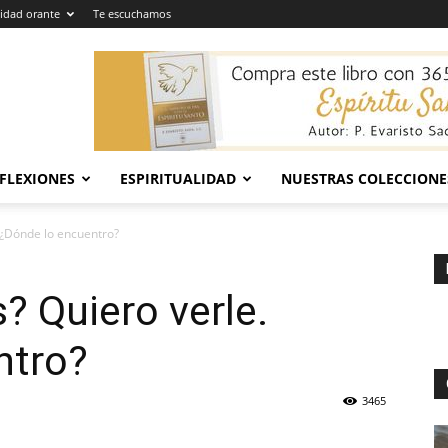
dad orante
Te escuchamos
EFLEXIONES
ESPIRITUALIDAD
NUESTRAS COLECCIONE
 ¿Dónde lo encuentro?
? Quiero verle.
ntro?
3465