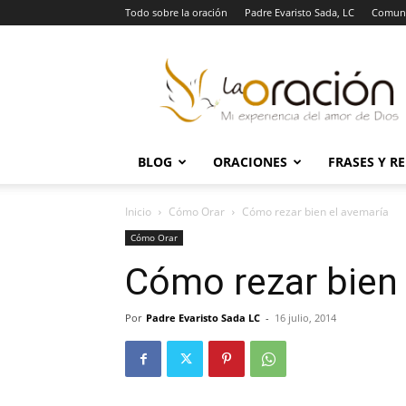
Todo sobre la oración
Padre Evaristo Sada, LC
Comuni
La
Oración
BLOG
ORACIONES
FRASES Y R
Inicio
Cómo Orar
Cómo rezar bien el avemaría
Cómo Orar
Cómo rezar bien 
Por
Padre Evaristo Sada LC
-
16 julio, 2014