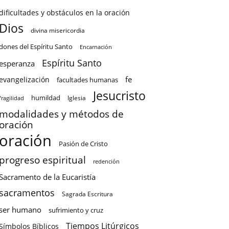
dificultades y obstáculos en la oración
Dios
divina misericordia
dones del Espíritu Santo
Encarnación
Espíritu Santo
esperanza
fe
evangelización
facultades humanas
Jesucristo
humildad
Iglesia
fragilidad
modalidades y métodos de
oración
oración
Pasión de Cristo
progreso espiritual
redención
Sacramento de la Eucaristía
sacramentos
Sagrada Escritura
ser humano
sufrimiento y cruz
Tiempos Litúrgicos
Símbolos Bíblicos