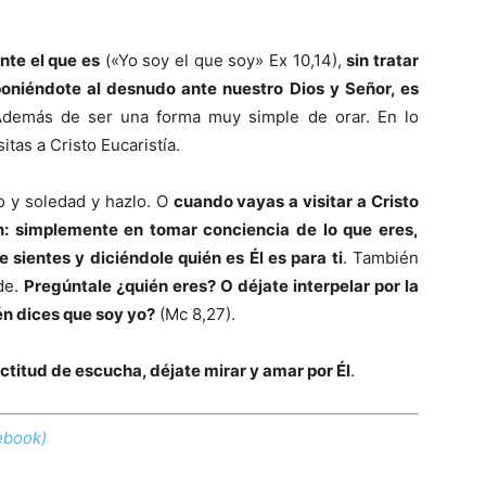
nte el que es
(«Yo soy el que soy» Ex 10,14),
sin tratar
oniéndote al desnudo ante nuestro Dios y Señor, es
demás de ser una forma muy simple de orar. En lo
tas a Cristo Eucaristía.
o y soledad y hazlo. O
cuando vayas a visitar a Cristo
ón: simplemente en tomar conciencia de lo que eres,
te sientes y diciéndole quién es Él es para ti
. También
de.
Pregúntale ¿quién eres? O déjate interpelar por la
én dices que soy yo?
(Mc 8,27).
ctitud de escucha, déjate mirar y amar por Él
.
ebook)