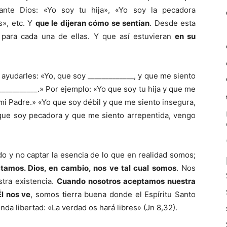
ante Dios: «Yo soy tu hija», «Yo soy la pecadora
s», etc. Y
que le dijeran cómo se sentían
. Desde esta
 para cada una de ellas. Y que así estuvieran
en su
ayudarles: «Yo, que soy _____________, y que me siento
___________.» Por ejemplo: «Yo que soy tu hija y que me
mi Padre.» «Yo que soy débil y que me siento insegura,
que soy pecadora y que me siento arrepentida, vengo
 y no captar la esencia de lo que en realidad somos;
tamos. Dios, en cambio, nos ve tal cual somos
. Nos
tra existencia.
Cuando nosotros aceptamos nuestra
l nos ve
, somos tierra buena donde el Espíritu Santo
a libertad: «La verdad os hará libres» (Jn 8,32).