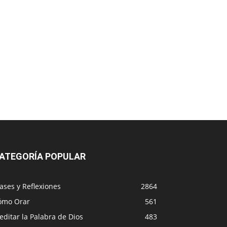
ATEGORÍA POPULAR
ases y Reflexiones
2864
ómo Orar
561
ditar la Palabra de Dios
483