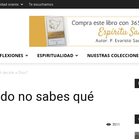
dad orante
Te escuchamos
EFLEXIONES
ESPIRITUALIDAD
NUESTRAS COLECCIONE
 decirle a Dios?
do no sabes qué
3511