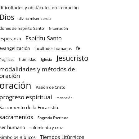
dificultades y obstáculos en la oración
Dios
divina misericordia
dones del Espíritu Santo
Encarnación
Espíritu Santo
esperanza
fe
evangelización
facultades humanas
Jesucristo
humildad
Iglesia
fragilidad
modalidades y métodos de
oración
oración
Pasión de Cristo
progreso espiritual
redención
Sacramento de la Eucaristía
sacramentos
Sagrada Escritura
ser humano
sufrimiento y cruz
Tiempos Litúrgicos
Símbolos Bíblicos