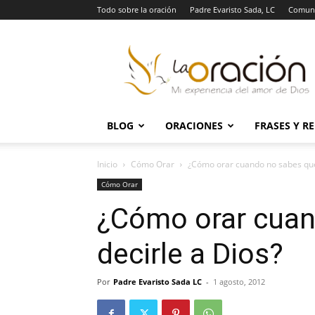
Todo sobre la oración
Padre Evaristo Sada, LC
Comuni
La
Oración
BLOG
ORACIONES
FRASES Y R
Inicio
Cómo Orar
¿Cómo orar cuando no sabes qué
Cómo Orar
¿Cómo orar cuan
decirle a Dios?
Por
Padre Evaristo Sada LC
-
1 agosto, 2012