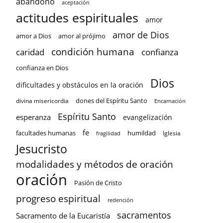
abandono
aceptación
actitudes espirituales
amor
amor de Dios
amor a Dios
amor al prójimo
condición humana
confianza
caridad
confianza en Dios
Dios
dificultades y obstáculos en la oración
dones del Espíritu Santo
divina misericordia
Encarnación
Espíritu Santo
esperanza
evangelización
fe
facultades humanas
humildad
Iglesia
fragilidad
Jesucristo
modalidades y métodos de oración
oración
Pasión de Cristo
progreso espiritual
redención
sacramentos
Sacramento de la Eucaristía