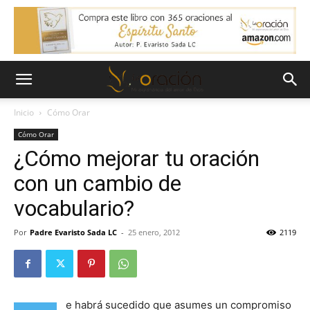
Inicio
Cómo Orar
Cómo Orar
¿Cómo mejorar tu oración
con un cambio de
vocabulario?
Por
Padre Evaristo Sada LC
-
25 enero, 2012
2119
e habrá sucedido que asumes un compromiso