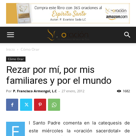
Inicio
Cómo Orar
Cómo Orar
Rezar por mí, por mis
familiares y por el mundo
Por
P. Francisco Armengol, L.C
-
27 enero, 2012
1682
l Santo Padre comenta en la catequesis de
E
este miércoles la «oración sacerdotal» de