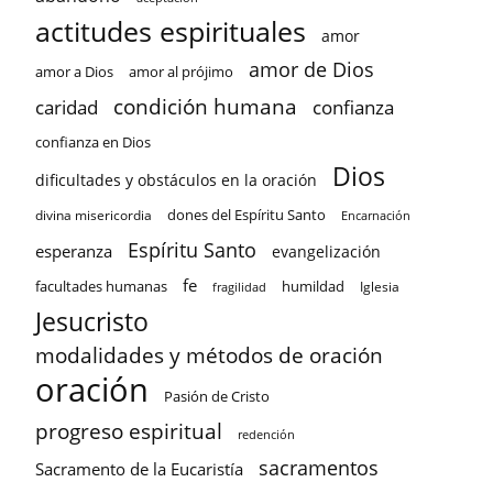
actitudes espirituales
amor
amor de Dios
amor a Dios
amor al prójimo
condición humana
confianza
caridad
confianza en Dios
Dios
dificultades y obstáculos en la oración
dones del Espíritu Santo
divina misericordia
Encarnación
Espíritu Santo
esperanza
evangelización
fe
facultades humanas
humildad
Iglesia
fragilidad
Jesucristo
modalidades y métodos de oración
oración
Pasión de Cristo
progreso espiritual
redención
sacramentos
Sacramento de la Eucaristía