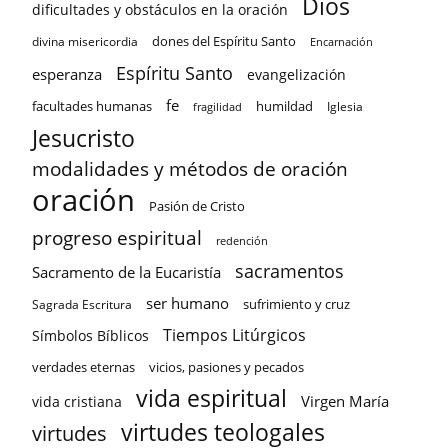
Dios
dificultades y obstáculos en la oración
dones del Espíritu Santo
divina misericordia
Encarnación
Espíritu Santo
esperanza
evangelización
fe
facultades humanas
humildad
Iglesia
fragilidad
Jesucristo
modalidades y métodos de oración
oración
Pasión de Cristo
progreso espiritual
redención
sacramentos
Sacramento de la Eucaristía
ser humano
sufrimiento y cruz
Sagrada Escritura
Tiempos Litúrgicos
Símbolos Bíblicos
verdades eternas
vicios, pasiones y pecados
vida espiritual
Virgen María
vida cristiana
virtudes teologales
virtudes