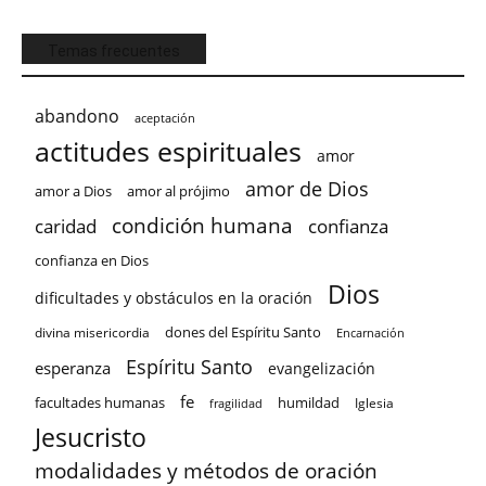
Temas frecuentes
abandono
aceptación
actitudes espirituales
amor
amor de Dios
amor a Dios
amor al prójimo
condición humana
confianza
caridad
confianza en Dios
Dios
dificultades y obstáculos en la oración
dones del Espíritu Santo
divina misericordia
Encarnación
Espíritu Santo
esperanza
evangelización
fe
facultades humanas
humildad
Iglesia
fragilidad
Jesucristo
modalidades y métodos de oración