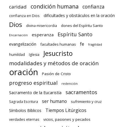
condición humana
confianza
caridad
dificultades y obstáculos en la oración
confianza en Dios
Dios
dones del Espíritu Santo
divina misericordia
Espíritu Santo
esperanza
Encarnación
fe
evangelización
facultades humanas
fragilidad
Jesucristo
humildad
Iglesia
modalidades y métodos de oración
oración
Pasión de Cristo
progreso espiritual
redención
sacramentos
Sacramento de la Eucaristía
ser humano
sufrimiento y cruz
Sagrada Escritura
Tiempos Litúrgicos
Símbolos Bíblicos
verdades eternas
vicios, pasiones y pecados