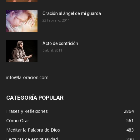
Oración al ángel de mi guarda
23 febrero, 2011
Acto de contrición
5 abril, 2011
info@la-oracion.com
CATEGORÍA POPULAR
Frases y Reflexiones
2864
Cómo Orar
561
Meditar la Palabra de Dios
483
Lecturas de espiritualidad
330