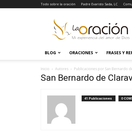
Todo sobre la oración
Padre Evaristo Sada, LC
Comu
La
Oración
BLOG
ORACIONES
FRASES Y RE
Inicio
Autores
Publicaciones por San Bernardo de
San Bernardo de Clarav
41 Publicaciones
0 COM