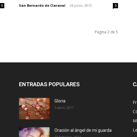
San Bernardo de Claraval
-
26 junio, 2013
0
0
Página 3 de 5
ENTRADAS POPULARES
C
Gloria
Fr
5 abril, 2011
C
Me
Le
Oración al ángel de mi guarda
23 febrero, 2011