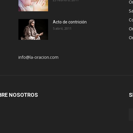
Or
S
Co
Acto de contrición
Or
5 abril, 2011
Or
info@la-oracion.com
BRE NOSOTROS
S