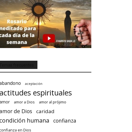
Temas frecuentes
abandono
aceptación
actitudes espirituales
amor
amor a Dios
amor al prójimo
amor de Dios
caridad
condición humana
confianza
confianza en Dios