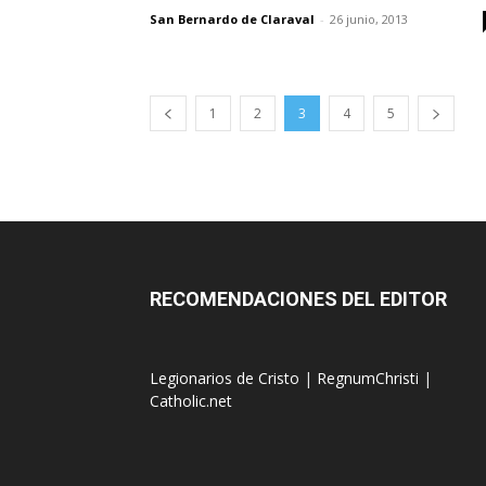
San Bernardo de Claraval
-
26 junio, 2013
1
2
3
4
5
RECOMENDACIONES DEL EDITOR
Legionarios de Cristo
|
RegnumChristi
|
Catholic.net