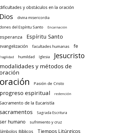
dificultades y obstáculos en la oración
Dios
divina misericordia
dones del Espíritu Santo
Encarnación
Espíritu Santo
esperanza
fe
evangelización
facultades humanas
Jesucristo
humildad
Iglesia
fragilidad
modalidades y métodos de
oración
oración
Pasión de Cristo
progreso espiritual
redención
Sacramento de la Eucaristía
sacramentos
Sagrada Escritura
ser humano
sufrimiento y cruz
Tiempos Litúrgicos
Símbolos Bíblicos