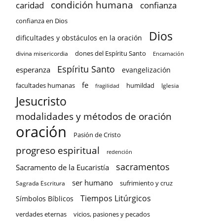
condición humana
confianza
caridad
confianza en Dios
Dios
dificultades y obstáculos en la oración
dones del Espíritu Santo
divina misericordia
Encarnación
Espíritu Santo
esperanza
evangelización
fe
facultades humanas
humildad
Iglesia
fragilidad
Jesucristo
modalidades y métodos de oración
oración
Pasión de Cristo
progreso espiritual
redención
sacramentos
Sacramento de la Eucaristía
ser humano
sufrimiento y cruz
Sagrada Escritura
Tiempos Litúrgicos
Símbolos Bíblicos
verdades eternas
vicios, pasiones y pecados