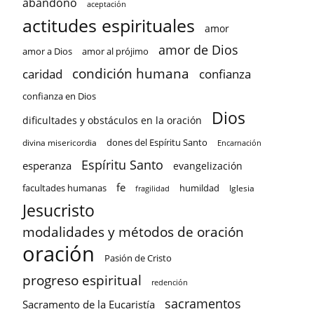
abandono
aceptación
actitudes espirituales
amor
amor de Dios
amor a Dios
amor al prójimo
condición humana
confianza
caridad
confianza en Dios
Dios
dificultades y obstáculos en la oración
dones del Espíritu Santo
divina misericordia
Encarnación
Espíritu Santo
esperanza
evangelización
fe
facultades humanas
humildad
Iglesia
fragilidad
Jesucristo
modalidades y métodos de oración
oración
Pasión de Cristo
progreso espiritual
redención
sacramentos
Sacramento de la Eucaristía