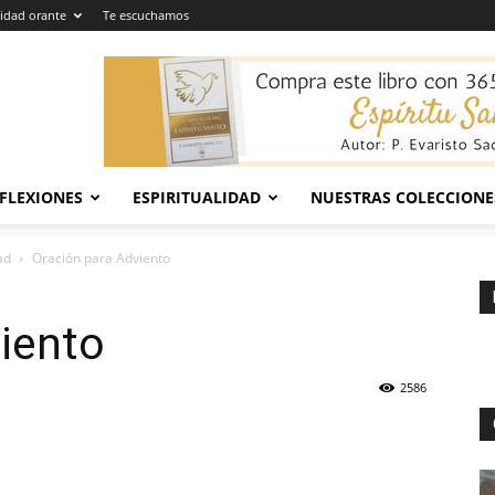
dad orante
Te escuchamos
EFLEXIONES
ESPIRITUALIDAD
NUESTRAS COLECCIONE
ad
Oración para Adviento
iento
2586