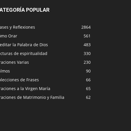
ATEGORÍA POPULAR
ases y Reflexiones
2864
ómo Orar
561
ditar la Palabra de Dios
483
cturas de espiritualidad
330
raciones Varias
230
almos
90
lecciones de Frases
66
aciones a la Virgen María
65
raciones de Matrimonio y Familia
62