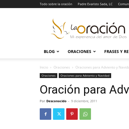
Todo sobre la oración
Padre Evaristo Sada, LC
Comuni
La
Oración
BLOG
ORACIONES
FRASES Y R
Inicio
Oraciones
Oraciones para Adviento y Navid
Oraciones
Oraciones para Adviento y Navidad
Oración para Adv
Por
Desconocido
-
9 diciembre, 2011