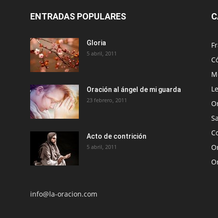
ENTRADAS POPULARES
C
Gloria
Fr
5 abril, 2011
C
Me
Le
Oración al ángel de mi guarda
23 febrero, 2011
O
S
Co
Acto de contrición
Or
5 abril, 2011
O
info@la-oracion.com