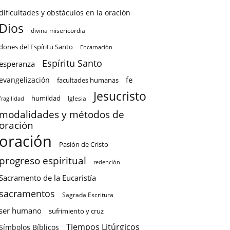
dificultades y obstáculos en la oración
Dios
divina misericordia
dones del Espíritu Santo
Encarnación
Espíritu Santo
esperanza
fe
evangelización
facultades humanas
Jesucristo
humildad
Iglesia
fragilidad
modalidades y métodos de
oración
oración
Pasión de Cristo
progreso espiritual
redención
Sacramento de la Eucaristía
sacramentos
Sagrada Escritura
ser humano
sufrimiento y cruz
Tiempos Litúrgicos
Símbolos Bíblicos