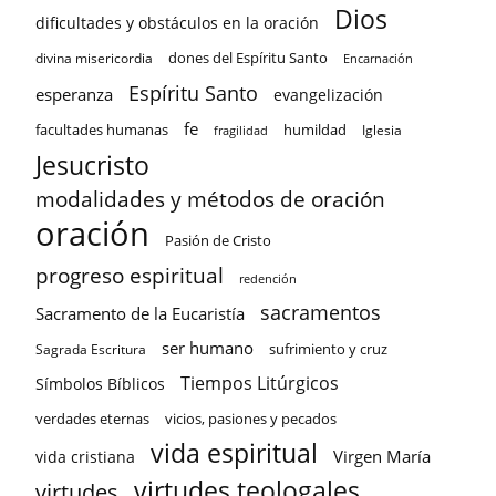
Dios
dificultades y obstáculos en la oración
dones del Espíritu Santo
divina misericordia
Encarnación
Espíritu Santo
esperanza
evangelización
fe
facultades humanas
humildad
Iglesia
fragilidad
Jesucristo
modalidades y métodos de oración
oración
Pasión de Cristo
progreso espiritual
redención
sacramentos
Sacramento de la Eucaristía
ser humano
sufrimiento y cruz
Sagrada Escritura
Tiempos Litúrgicos
Símbolos Bíblicos
verdades eternas
vicios, pasiones y pecados
vida espiritual
Virgen María
vida cristiana
virtudes teologales
virtudes