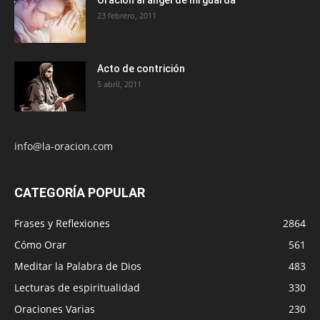
Oración al ángel de mi guarda
23 febrero, 2011
Acto de contrición
5 abril, 2011
info@la-oracion.com
CATEGORÍA POPULAR
Frases y Reflexiones
2864
Cómo Orar
561
Meditar la Palabra de Dios
483
Lecturas de espiritualidad
330
Oraciones Varias
230