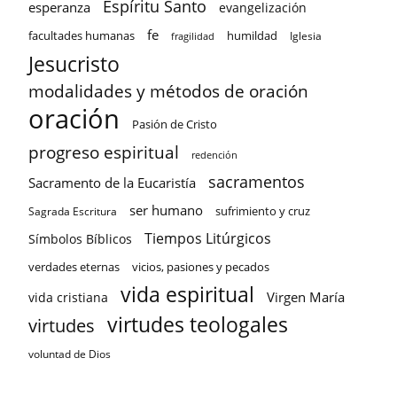
Espíritu Santo
esperanza
evangelización
fe
facultades humanas
humildad
Iglesia
fragilidad
Jesucristo
modalidades y métodos de oración
oración
Pasión de Cristo
progreso espiritual
redención
sacramentos
Sacramento de la Eucaristía
ser humano
sufrimiento y cruz
Sagrada Escritura
Tiempos Litúrgicos
Símbolos Bíblicos
verdades eternas
vicios, pasiones y pecados
vida espiritual
Virgen María
vida cristiana
virtudes teologales
virtudes
voluntad de Dios