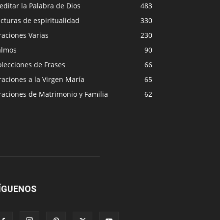
ditar la Palabra de Dios
483
cturas de espiritualidad
330
raciones Varias
230
almos
90
lecciones de Frases
66
aciones a la Virgen María
65
raciones de Matrimonio y Familia
62
ÍGUENOS