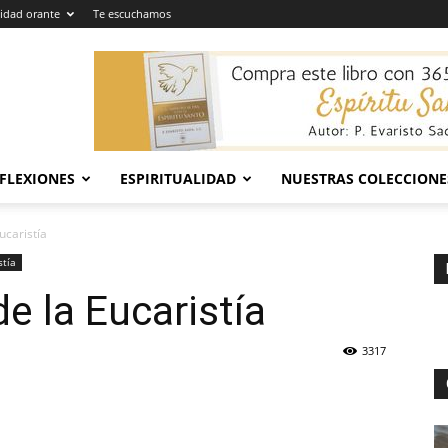
dad orante
Te escuchamos
EFLEXIONES
ESPIRITUALIDAD
NUESTRAS COLECCIONE
ucaristía
stía
e la Eucaristía
3317