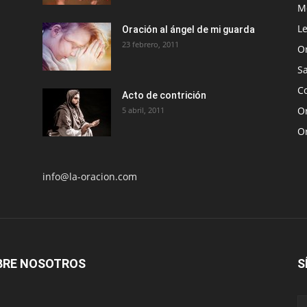
Me
Le
Oración al ángel de mi guarda
23 febrero, 2011
O
S
Co
Acto de contrición
Or
5 abril, 2011
O
info@la-oracion.com
BRE NOSOTROS
S