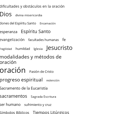
dificultades y obstáculos en la oración
Dios
divina misericordia
dones del Espíritu Santo
Encarnación
Espíritu Santo
esperanza
fe
evangelización
facultades humanas
Jesucristo
humildad
Iglesia
fragilidad
modalidades y métodos de
oración
oración
Pasión de Cristo
progreso espiritual
redención
Sacramento de la Eucaristía
sacramentos
Sagrada Escritura
ser humano
sufrimiento y cruz
Tiempos Litúrgicos
Símbolos Bíblicos