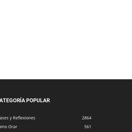
ATEGORÍA POPULAR
ases y Reflexiones
2864
ómo Orar
561