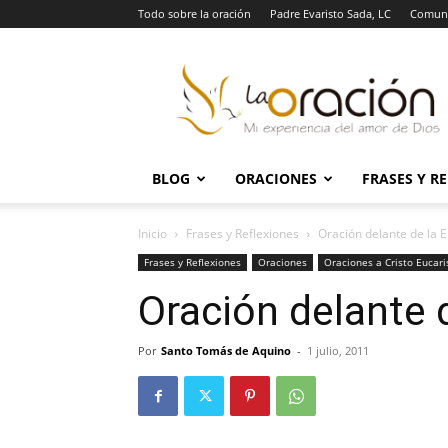
Todo sobre la oración
Padre Evaristo Sada, LC
Comuni
La
Oración
BLOG
ORACIONES
FRASES Y R
Inicio
Frases y Reflexiones
Oración delante de la E
Frases y Reflexiones
Oraciones
Oraciones a Cristo Eucari
Oración delante d
Por
Santo Tomás de Aquino
-
1 julio, 2011