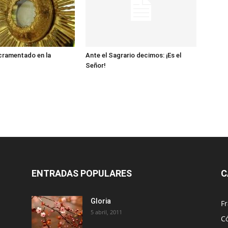
cramentado en la
Ante el Sagrario decimos: ¡Es el
Señor!
ENTRADAS POPULARES
C
Gloria
Fr
5 abril, 2011
C