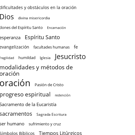
dificultades y obstáculos en la oración
Dios
divina misericordia
dones del Espíritu Santo
Encarnación
Espíritu Santo
esperanza
fe
evangelización
facultades humanas
Jesucristo
humildad
Iglesia
fragilidad
modalidades y métodos de
oración
oración
Pasión de Cristo
progreso espiritual
redención
Sacramento de la Eucaristía
sacramentos
Sagrada Escritura
ser humano
sufrimiento y cruz
Tiempos Litúrgicos
Símbolos Bíblicos