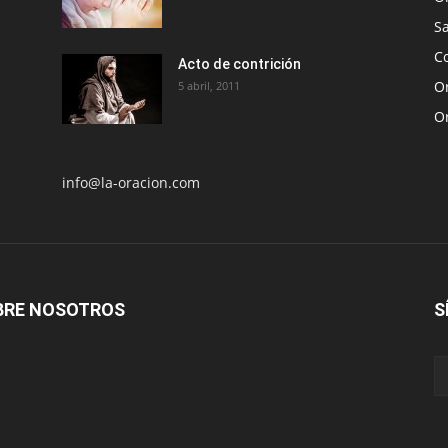
S
Co
Acto de contrición
Or
5 abril, 2011
O
info@la-oracion.com
BRE NOSOTROS
S