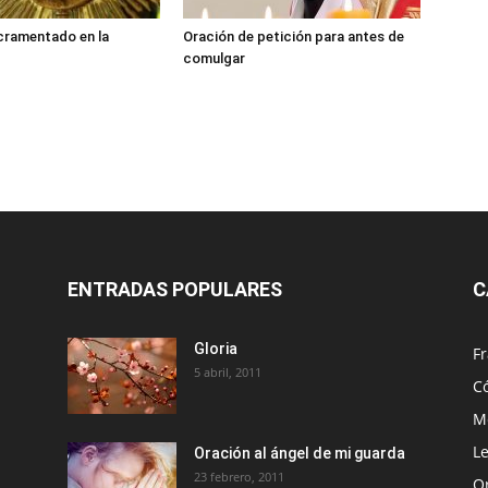
cramentado en la
Oración de petición para antes de
comulgar
ENTRADAS POPULARES
C
Gloria
Fr
5 abril, 2011
C
Me
Le
Oración al ángel de mi guarda
23 febrero, 2011
O