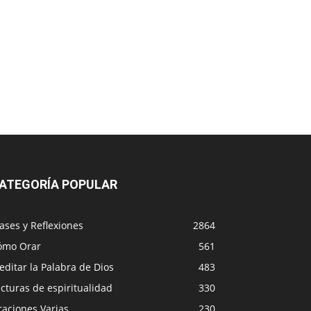
ATEGORÍA POPULAR
ases y Reflexiones
2864
ómo Orar
561
ditar la Palabra de Dios
483
cturas de espiritualidad
330
raciones Varias
230