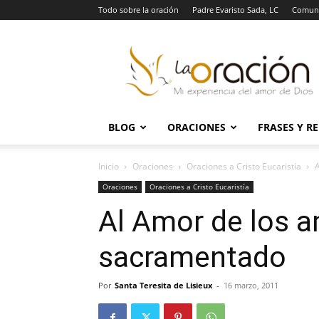
Todo sobre la oración
Padre Evaristo Sada, LC
Comuni
La
Oración
BLOG
ORACIONES
FRASES Y R
Inicio
Oraciones
Oraciones a Cristo Eucaristía
A
Oraciones
Oraciones a Cristo Eucaristía
Al Amor de los 
sacramentado
Por
Santa Teresita de Lisieux
-
16 marzo, 2011