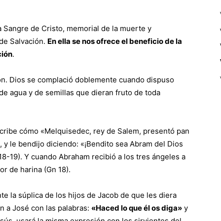
a Sangre de Cristo, memorial de la muerte y
 de Salvación.
En ella se nos ofrece el beneficio de la
ción
.
ión. Dios se complació doblemente cuando dispuso
 de agua y de semillas que dieran fruto de toda
escribe cómo «Melquisedec, rey de Salem, presentó pan
, y le bendijo diciendo: «¡Bendito sea Abram del Dios
, 18-19). Y cuando Abraham recibió a los tres ángeles a
lor de harina (Gn 18).
 la súplica de los hijos de Jacob de que les diera
an a José con las palabras:
«Haced lo que él os diga»
y
esús, usará la misma expresión con los sirvientes del