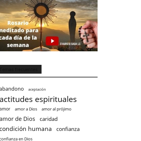
Temas frecuentes
abandono
aceptación
actitudes espirituales
amor
amor a Dios
amor al prójimo
amor de Dios
caridad
condición humana
confianza
confianza en Dios