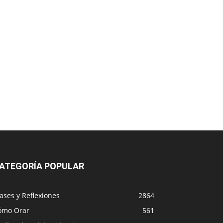
ATEGORÍA POPULAR
ases y Reflexiones
2864
ómo Orar
561