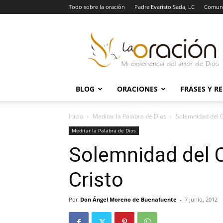
Todo sobre la oración
Padre Evaristo Sada, LC
Comuni
La
Oración
BLOG
ORACIONES
FRASES Y R
Inicio
Meditar la Palabra de Dios
Solemnidad del C
Meditar la Palabra de Dios
Solemnidad del C
Cristo
Por
Don Ángel Moreno de Buenafuente
-
7 junio, 2012