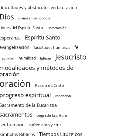
dificultades y obstáculos en la oración
Dios
divina misericordia
dones del Espíritu Santo
Encarnación
Espíritu Santo
esperanza
fe
evangelización
facultades humanas
Jesucristo
humildad
Iglesia
fragilidad
modalidades y métodos de
oración
oración
Pasión de Cristo
progreso espiritual
redención
Sacramento de la Eucaristía
sacramentos
Sagrada Escritura
ser humano
sufrimiento y cruz
Tiempos Litúrgicos
Símbolos Bíblicos